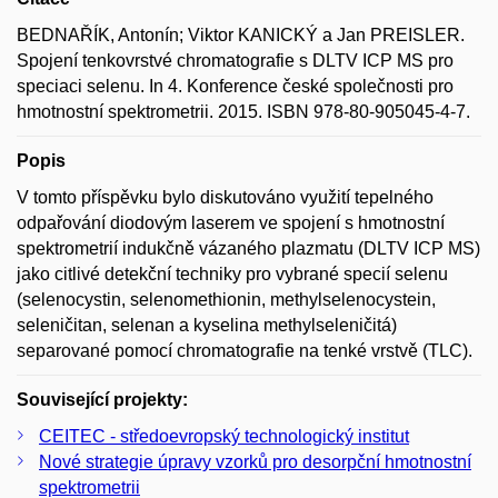
BEDNAŘÍK, Antonín; Viktor KANICKÝ a Jan PREISLER.
Spojení tenkovrstvé chromatografie s DLTV ICP MS pro
speciaci selenu. In 4. Konference české společnosti pro
hmotnostní spektrometrii. 2015. ISBN 978-80-905045-4-7.
Popis
V tomto příspěvku bylo diskutováno využití tepelného
odpařování diodovým laserem ve spojení s hmotnostní
spektrometrií indukčně vázaného plazmatu (DLTV ICP MS)
jako citlivé detekční techniky pro vybrané specií selenu
(selenocystin, selenomethionin, methylselenocystein,
seleničitan, selenan a kyselina methylseleničitá)
separované pomocí chromatografie na tenké vrstvě (TLC).
Související projekty:
CEITEC - středoevropský technologický institut
Nové strategie úpravy vzorků pro desorpční hmotnostní
spektrometrii