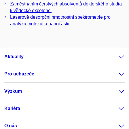
Zaměstnáním čerstvých absolventů doktorského studia
k vědecké excelenci
Laserově desorpční hmotnostní spektrometrie pro
analýzu molekul a nanočástic
Aktuality
Pro uchazeče
Výzkum
Kariéra
O nás