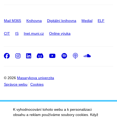
Mail M365
Knihovna
Digitální knihovna
Medial
ELF
CIT
IS
Inet.muni.cz
Online výuka
Facebook
Instagram
LinkedIn
Discord
Youtube
Spotify
Podcast
SoundC
© 2026
Masarykova univerzita
Správce webu
Cookies
K vyhodnocování tohoto webu a k personalizaci
obsahu a reklam používáme soubory cookies. Když