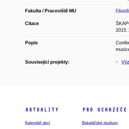
Filozof
Fakulta / Pracoviště MU
Citace
ŠKAPCO
2015. 
Popis
Confer
musico
Související projekty:
Výz
Aktuality
Pro uchazeče
Kalendář akcí
Bakalářské studium