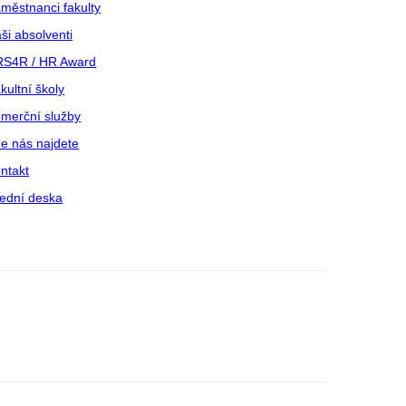
městnanci fakulty
ši absolventi
S4R / HR Award
kultní školy
merční služby
e nás najdete
ntakt
ední deska