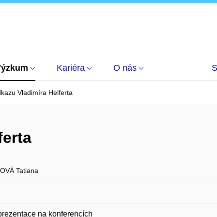
Výzkum
Kariéra
O nás
S
kazu Vladimíra Helferta
ferta
OVÁ Tatiana
prezentace na konferencích