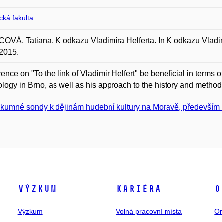
ická fakulta
VÁ, Tatiana. K odkazu Vladimíra Helferta. In K odkazu Vladim
2015.
ence on "To the link of Vladimir Helfert" be beneficial in terms o
logy in Brno, as well as his approach to the history and method
kumné sondy k dějinám hudební kultury na Moravě, především v 
Výzkum
Kariéra
O
Výzkum
Volná pracovní místa
Or