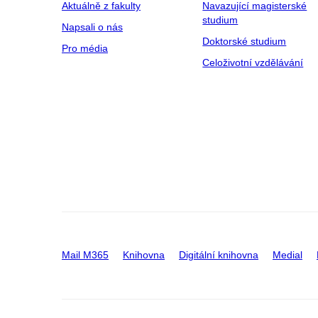
Aktuálně z fakulty
Navazující magisterské
studium
Napsali o nás
Doktorské studium
Pro média
Celoživotní vzdělávání
Mail M365
Knihovna
Digitální knihovna
Medial