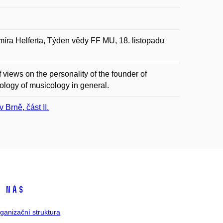
íra Helferta, Týden vědy FF MU, 18. listopadu
f views on the personality of the founder of
ology of musicology in general.
Brně, část II.
 nás
ganizační struktura