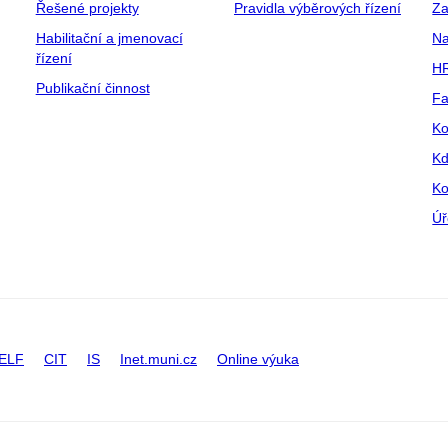
Řešené projekty
Pravidla výběrových řízení
Za
Habilitační a jmenovací
Na
řízení
HR
Publikační činnost
Fa
Ko
Kd
Ko
Úř
ELF
CIT
IS
Inet.muni.cz
Online výuka