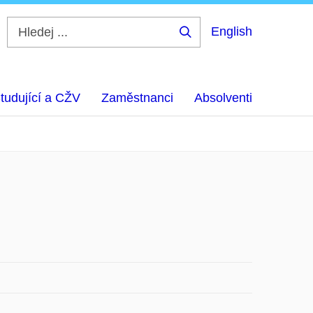
English
Hledej
...
tudující a CŽV
Zaměstnanci
Absolventi