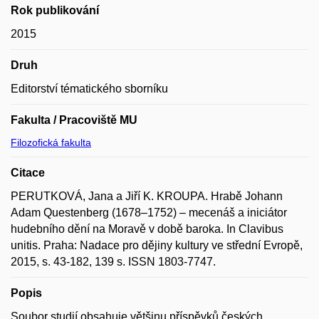
Rok publikování
2015
Druh
Editorství tématického sborníku
Fakulta / Pracoviště MU
Filozofická fakulta
Citace
PERUTKOVÁ, Jana a Jiří K. KROUPA. Hrabě Johann
Adam Questenberg (1678–1752) – mecenáš a iniciátor
hudebního dění na Moravě v době baroka. In Clavibus
unitis. Praha: Nadace pro dějiny kultury ve střední Evropě,
2015, s. 43-182, 139 s. ISSN 1803-7747.
Popis
Soubor studií obsahuje většinu příspěvků českých