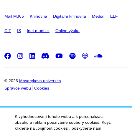
Mail M365
Knihovna
Digitální knihovna
Medial
ELF
CIT
IS
Inet.muni.cz
Online výuka
Facebook
Instagram
LinkedIn
Discord
Youtube
Spotify
Podcast
SoundC
© 2026
Masarykova univerzita
Správce webu
Cookies
K vyhodnocování tohoto webu a k personalizaci
obsahu a reklam používáme soubory cookies. Když
klikněte na „přijmout cookies", poskytnete nám