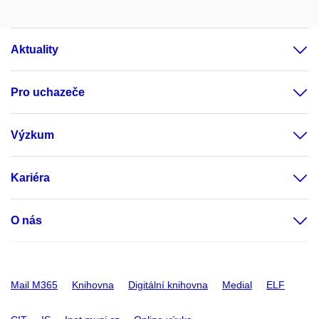
Aktuality
Pro uchazeče
Výzkum
Kariéra
O nás
Mail M365
Knihovna
Digitální knihovna
Medial
ELF