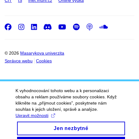
CIT
IS
Inet.muni.cz
Online výuka
Facebook
Instagram
LinkedIn
Discord
Youtube
Spotify
Podcast
SoundC
© 2026
Masarykova univerzita
Správce webu
Cookies
K vyhodnocování tohoto webu a k personalizaci
obsahu a reklam používáme soubory cookies. Když
klikněte na „přijmout cookies", poskytnete nám
souhlas k jejich uložení, správě a analýze.
Upravit možnosti
Jen nezbytné