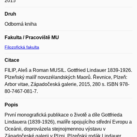
2015
Druh
Odborná kniha
Fakulta / Pracoviště MU
Filozofická fakulta
Citace
FILIP, Aleš a Roman MUSIL. Gottfried Lindauer 1839-1926.
Plzeňský malíř novozélandských Maorů. Řevnice, Plzeň:
Arbor vitae, Západočeská galerie, 2015, 280 s. ISBN 978-
80-7467-081-7.
Popis
První monografická publikace o životě a díle Gottfrieda
Lindauera (1839-1926), malíře spojujícího střední Evropu a
Oceánii, doprovázela stejnojmennou výstavu v
Západočeské galerii v Plzni. Plzeňský rodák Lindauer