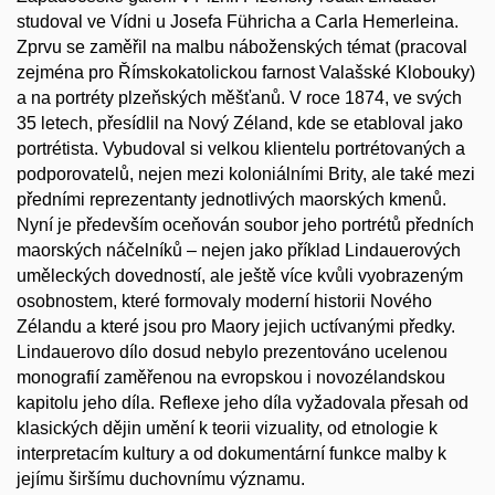
studoval ve Vídni u Josefa Führicha a Carla Hemerleina.
Zprvu se zaměřil na malbu náboženských témat (pracoval
zejména pro Římskokatolickou farnost Valašské Klobouky)
a na portréty plzeňských měšťanů. V roce 1874, ve svých
35 letech, přesídlil na Nový Zéland, kde se etabloval jako
portrétista. Vybudoval si velkou klientelu portrétovaných a
podporovatelů, nejen mezi koloniálními Brity, ale také mezi
předními reprezentanty jednotlivých maorských kmenů.
Nyní je především oceňován soubor jeho portrétů předních
maorských náčelníků – nejen jako příklad Lindauerových
uměleckých dovedností, ale ještě více kvůli vyobrazeným
osobnostem, které formovaly moderní historii Nového
Zélandu a které jsou pro Maory jejich uctívanými předky.
Lindauerovo dílo dosud nebylo prezentováno ucelenou
monografií zaměřenou na evropskou i novozélandskou
kapitolu jeho díla. Reflexe jeho díla vyžadovala přesah od
klasických dějin umění k teorii vizuality, od etnologie k
interpretacím kultury a od dokumentární funkce malby k
jejímu širšímu duchovnímu významu.