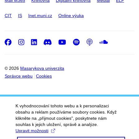
Mail M365
Knihovna
Digitální knihovna
Medial
ELF
CIT
IS
Inet.muni.cz
Online výuka
Facebook
Instagram
LinkedIn
Discord
Youtube
Spotify
Podcast
SoundC
© 2026
Masarykova univerzita
Správce webu
Cookies
K vyhodnocování tohoto webu a k personalizaci
obsahu a reklam používáme soubory cookies. Když
klikněte na „přijmout cookies", poskytnete nám
souhlas k jejich uložení, správě a analýze.
Upravit možnosti