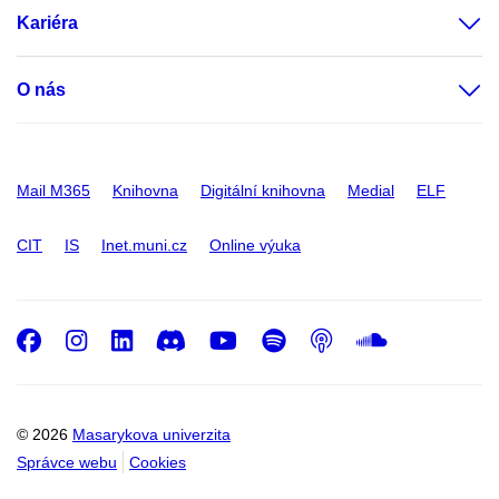
Kariéra
O nás
Mail M365
Knihovna
Digitální knihovna
Medial
ELF
CIT
IS
Inet.muni.cz
Online výuka
Facebook
Instagram
LinkedIn
Discord
Youtube
Spotify
Podcast
SoundC
© 2026
Masarykova univerzita
Správce webu
Cookies