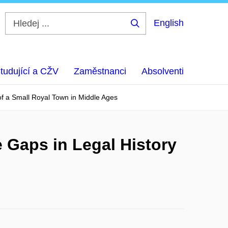
English
Hledej
...
tudující a CŽV
Zaměstnanci
Absolventi
y of a Small Royal Town in Middle Ages
he Gaps in Legal History