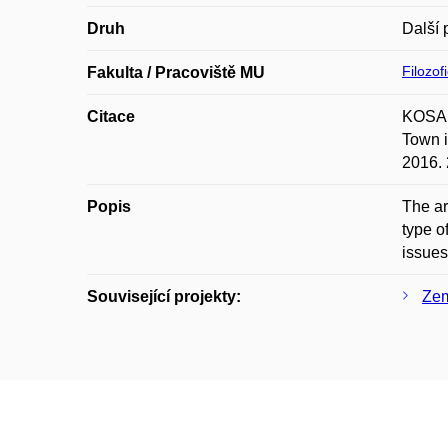
Druh
Další 
Filozof
Fakulta / Pracoviště MU
Citace
KOSAŘO
Town i
2016. 
Popis
The ar
type o
issues
Související projekty:
Zem