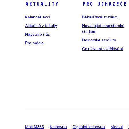
Aktuality
Pro uchazeče
Kalendář akcí
Bakalářské studium
Aktuálně z fakulty
Navazující magisterské
studium
Napsali o nás
Doktorské studium
Pro média
Celoživotní vzdělávání
Mail M365
Knihovna
Digitální knihovna
Medial