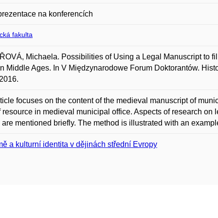
prezentace na konferencích
ická fakulta
VÁ, Michaela. Possibilities of Using a Legal Manuscript to fill
n Middle Ages. In V Międzynarodowe Forum Doktorantów. Histor
2016.
ticle focuses on the content of the medieval manuscript of munici
f resource in medieval municipal office. Aspects of research on 
 are mentioned briefly. The method is illustrated with an examp
ě a kulturní identita v dějinách střední Evropy