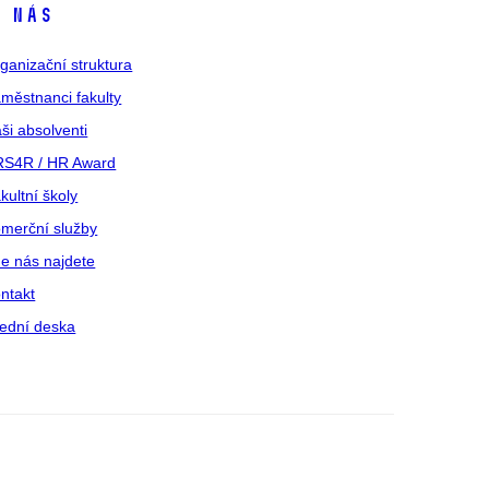
 nás
ganizační struktura
městnanci fakulty
ši absolventi
S4R / HR Award
kultní školy
merční služby
e nás najdete
ntakt
ední deska