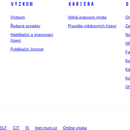
Výzkum
Kariéra
O
Výzkum
Volná pracovní místa
Or
Řešené projekty
Pravidla výběrových řízení
Za
Habilitační a jmenovací
Na
řízení
HR
Publikační činnost
Fa
Ko
Kd
Ko
Úř
ELF
CIT
IS
Inet.muni.cz
Online výuka