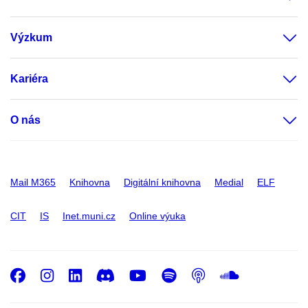
Výzkum
Kariéra
O nás
Mail M365
Knihovna
Digitální knihovna
Medial
ELF
CIT
IS
Inet.muni.cz
Online výuka
Facebook
Instagram
LinkedIn
Discord
Youtube
Spotify
Podcast
SoundC