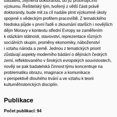
badatelů, zejména doktorandů, do již probíhajícího
výzkumu. Řešitelský tým, tvořený z větší části právě
doktorandy, bude mít za cíl nadále plnit výzkumné úkoly
spojené s vědeckým profilem pracoviště. Z tematického
hlediska půjde v první řadě o zkoumání starších i novějších
dějin Moravy v kontextu střední Evropy se zaměřením
k otázkám státnosti, stavovství, reprezentace různých
sociálních skupin, proměny ekonomiky, náboženství
i vztahu národa a země. Jednou z tematických priorit
zůstávají aspekty moderního bádání o dějinách českých
zemí, reflektovaného v širokých evropských souvislostech,
nověji se pak badatelská činnost týmu koncentruje na
problematiku obrazu, imaginace a komunikace
v perspektivě dlouhého trvání a ve vztahu k teorii
kulturněhistorických disciplín.
Publikace
Počet publikací: 94