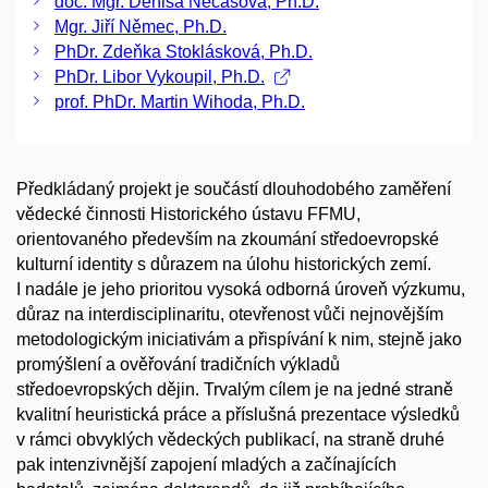
doc. Mgr. Denisa Nečasová, Ph.D.
Mgr. Jiří Němec, Ph.D.
PhDr. Zdeňka Stoklásková, Ph.D.
PhDr. Libor Vykoupil, Ph.D.
prof. PhDr. Martin Wihoda, Ph.D.
Předkládaný projekt je součástí dlouhodobého zaměření
vědecké činnosti Historického ústavu FFMU,
orientovaného především na zkoumání středoevropské
kulturní identity s důrazem na úlohu historických zemí.
I nadále je jeho prioritou vysoká odborná úroveň výzkumu,
důraz na interdisciplinaritu, otevřenost vůči nejnovějším
metodologickým iniciativám a přispívání k nim, stejně jako
promýšlení a ověřování tradičních výkladů
středoevropských dějin. Trvalým cílem je na jedné straně
kvalitní heuristická práce a příslušná prezentace výsledků
v rámci obvyklých vědeckých publikací, na straně druhé
pak intenzivnější zapojení mladých a začínajících