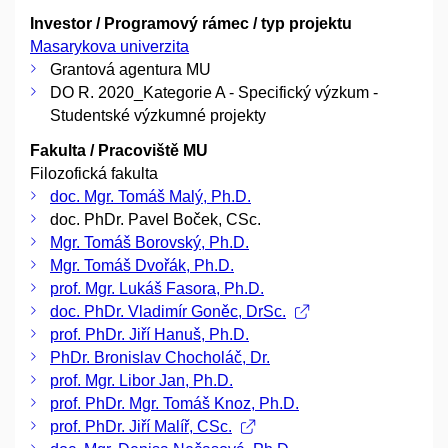
Investor / Programový rámec / typ projektu
Masarykova univerzita
Grantová agentura MU
DO R. 2020_Kategorie A - Specifický výzkum -
Studentské výzkumné projekty
Fakulta / Pracoviště MU
Filozofická fakulta
doc. Mgr. Tomáš Malý, Ph.D.
doc. PhDr. Pavel Boček, CSc.
Mgr. Tomáš Borovský, Ph.D.
Mgr. Tomáš Dvořák, Ph.D.
prof. Mgr. Lukáš Fasora, Ph.D.
doc. PhDr. Vladimír Goněc, DrSc.
prof. PhDr. Jiří Hanuš, Ph.D.
PhDr. Bronislav Chocholáč, Dr.
prof. Mgr. Libor Jan, Ph.D.
prof. PhDr. Mgr. Tomáš Knoz, Ph.D.
prof. PhDr. Jiří Malíř, CSc.