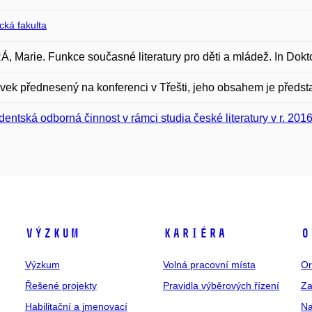
ická fakulta
 Marie. Funkce současné literatury pro děti a mládež. In Dokt
vek přednesený na konferenci v Třešti, jeho obsahem je předst
dentská odborná činnost v rámci studia české literatury v r. 201
Výzkum
Kariéra
O
Výzkum
Volná pracovní místa
Or
Řešené projekty
Pravidla výběrových řízení
Za
Habilitační a jmenovací
Na