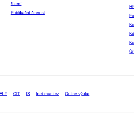
řízení
HR
Publikační činnost
Fa
Ko
Kd
Ko
Úř
ELF
CIT
IS
Inet.muni.cz
Online výuka