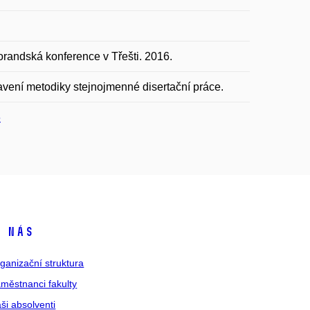
orandská konference v Třešti. 2016.
avení metodiky stejnojmenné disertační práce.
6
 nás
ganizační struktura
městnanci fakulty
ši absolventi