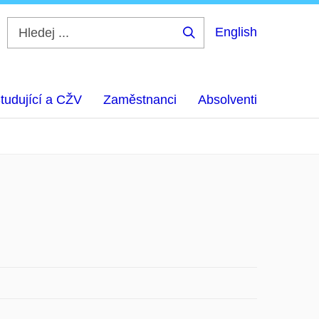
English
Hledej
...
tudující a CŽV
Zaměstnanci
Absolventi