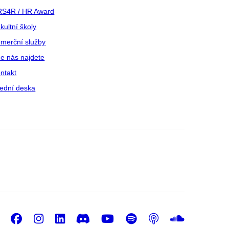
S4R / HR Award
kultní školy
merční služby
e nás najdete
ntakt
ední deska
Facebook
Instagram
LinkedIn
Discord
Youtube
Spotify
Podcast
Sound