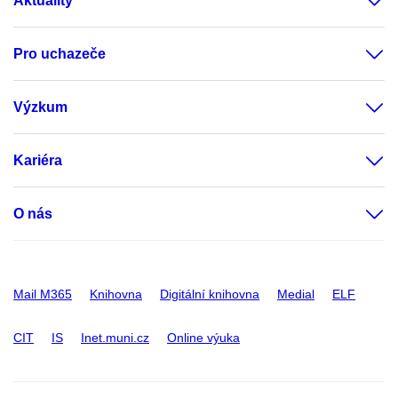
Aktuality
Pro uchazeče
Výzkum
Kariéra
O nás
Mail M365
Knihovna
Digitální knihovna
Medial
ELF
CIT
IS
Inet.muni.cz
Online výuka