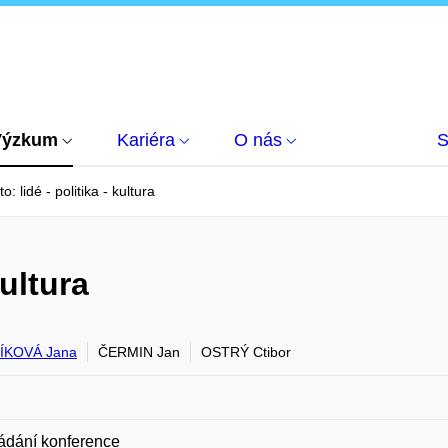
Výzkum
Kariéra
O nás
S
o: lidé - politika - kultura
kultura
ÍKOVÁ Jana
ČERMIN Jan
OSTRÝ Ctibor
ádání konference