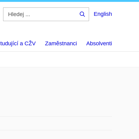
English
Hledej
...
tudující a CŽV
Zaměstnanci
Absolventi