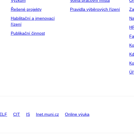
Výzkum
Volná pracovní místa
Or
Řešené projekty
Pravidla výběrových řízení
Za
Habilitační a jmenovací
Na
řízení
HR
Publikační činnost
Fa
Ko
Kd
Ko
Úř
ELF
CIT
IS
Inet.muni.cz
Online výuka