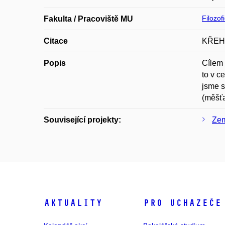
Filozof
Fakulta / Pracoviště MU
Citace
KŘEHLÍ
Popis
Cílem 
to v c
jsme s
(měšťa
Související projekty:
Zem
Aktuality
Pro uchazeče