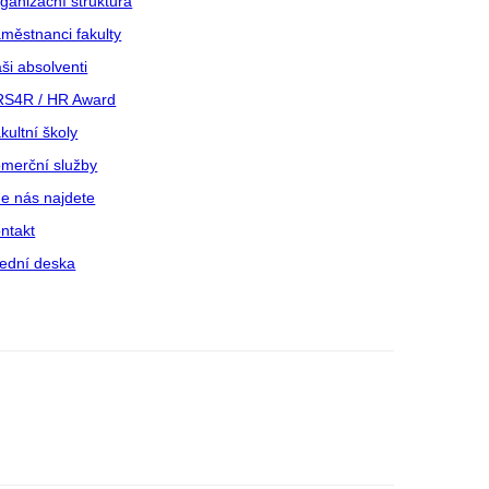
ganizační struktura
městnanci fakulty
ši absolventi
S4R / HR Award
kultní školy
merční služby
e nás najdete
ntakt
ední deska