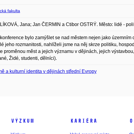
ická fakulta
KOVÁ, Jana; Jan ČERMIN a Ctibor OSTRÝ. Město: lidé - politik
konference bylo zamýšlet se nad městem nejen jako územním c
elé jeho rozmanitosti, nahlíželi jsme na něj skrze politiku, hospodá
e proměnou měst a jejich významu v dějinách, jejich výstavbou, s
né, Židé, studenti, dělníci).
ě a kulturní identita v dějinách střední Evropy
Výzkum
Kariéra
O