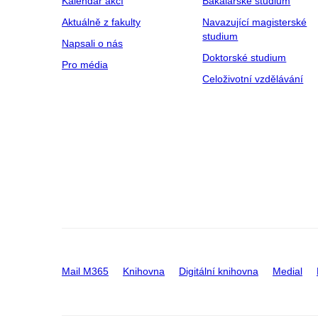
Kalendář akcí
Bakalářské studium
Aktuálně z fakulty
Navazující magisterské
studium
Napsali o nás
Doktorské studium
Pro média
Celoživotní vzdělávání
Mail M365
Knihovna
Digitální knihovna
Medial