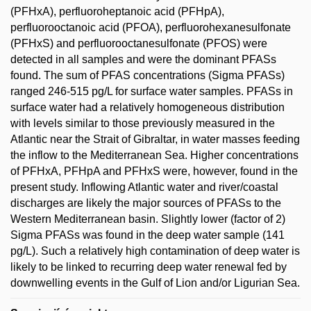
(PFHxA), perfluoroheptanoic acid (PFHpA),
perfluorooctanoic acid (PFOA), perfluorohexanesulfonate
(PFHxS) and perfluorooctanesulfonate (PFOS) were
detected in all samples and were the dominant PFASs
found. The sum of PFAS concentrations (Sigma PFASs)
ranged 246-515 pg/L for surface water samples. PFASs in
surface water had a relatively homogeneous distribution
with levels similar to those previously measured in the
Atlantic near the Strait of Gibraltar, in water masses feeding
the inflow to the Mediterranean Sea. Higher concentrations
of PFHxA, PFHpA and PFHxS were, however, found in the
present study. Inflowing Atlantic water and river/coastal
discharges are likely the major sources of PFASs to the
Western Mediterranean basin. Slightly lower (factor of 2)
Sigma PFASs was found in the deep water sample (141
pg/L). Such a relatively high contamination of deep water is
likely to be linked to recurring deep water renewal fed by
downwelling events in the Gulf of Lion and/or Ligurian Sea.