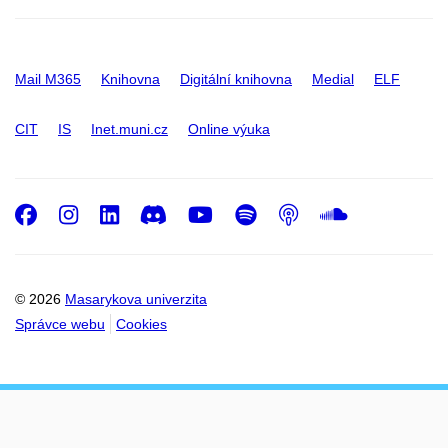
Mail M365
Knihovna
Digitální knihovna
Medial
ELF
CIT
IS
Inet.muni.cz
Online výuka
Facebook
Instagram
LinkedIn
Discord
Youtube
Spotify
Podcast
SoundC
© 2026
Masarykova univerzita
Správce webu
Cookies