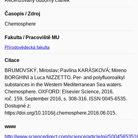
Recenzovaný odborný článek
Časopis / Zdroj
Chemosphere
Fakulta / Pracoviště MU
Přírodovědecká fakulta
Citace
BRUMOVSKÝ, Miroslav; Pavlína KARÁSKOVÁ; Mireno
BORGHINI a Luca NIZZETTO. Per- and polyfluoroalkyl
substances in the Western Mediterranean Sea waters.
Chemosphere. OXFORD: Elsevier Science, 2016,
roč. 159, September 2016, s. 308-316. ISSN 0045-6535.
Dostupné z:
https://doi.org/10.1016/j.chemosphere.2016.06.015.
www
http://www.sciencedirect.com/science/article/pii/S00456535