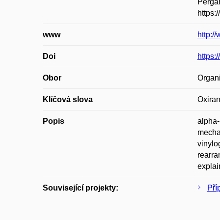
Pergam
https:
www
http:/
Doi
https:
Obor
Organ
Klíčová slova
Oxiran
Popis
alpha-
mechan
vinylo
rearra
explai
Související projekty:
Pří