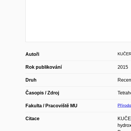
KUČER
Autoři
Rok publikování
2015
Druh
Recen
Časopis / Zdroj
Tetrah
Přírod
Fakulta / Pracoviště MU
Citace
KUČER
hydrox