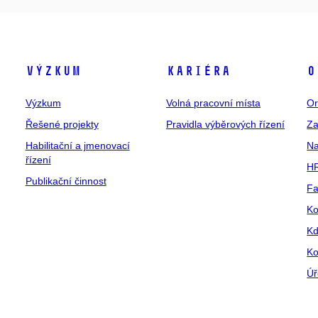
Výzkum
Kariéra
O
Výzkum
Volná pracovní místa
Or
Řešené projekty
Pravidla výběrových řízení
Za
Habilitační a jmenovací
Na
řízení
HR
Publikační činnost
Fa
Ko
Kd
Ko
Úř