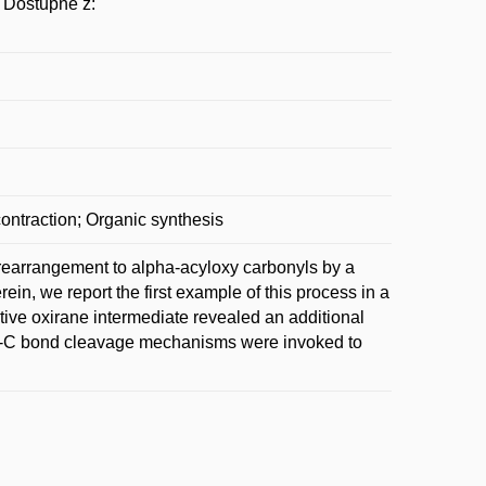
 Dostupné z:
ntraction; Organic synthesis
earrangement to alpha-acyloxy carbonyls by a
n, we report the first example of this process in a
tive oxirane intermediate revealed an additional
 C-C bond cleavage mechanisms were invoked to