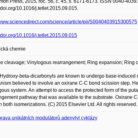
on Press, 2015, roč. 56, č. 45, s. 6171-6173. ISSN 0040-4039.
//doi.org/10.1016/j.tetlet.2015.09.015.
/www.sciencedirect.com/science/article/pii/S0040403915300575
//doi.org/10.1016/j.tetlet.2015.09.015
ická chemie
e cleavage; Vinylogous rearrangement; Ring expansion; Ring co
Hydroxy-beta-dicarbonyls are known to undergo base-induced r
ism believed to involve an oxirane C-C bond scission step. Herei
gous system. An attempt to access the protected form of the puta
ngement pathway that was available to the substrate. Oxirane
n both isomerizations. (C) 2015 Elsevier Ltd. All rights reserved.
prava unikátních modulátorů adenylyl cyklázy