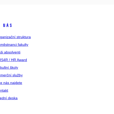
 nás
ganizační struktura
městnanci fakulty
ši absolventi
S4R / HR Award
kultní školy
merční služby
e nás najdete
ntakt
ední deska