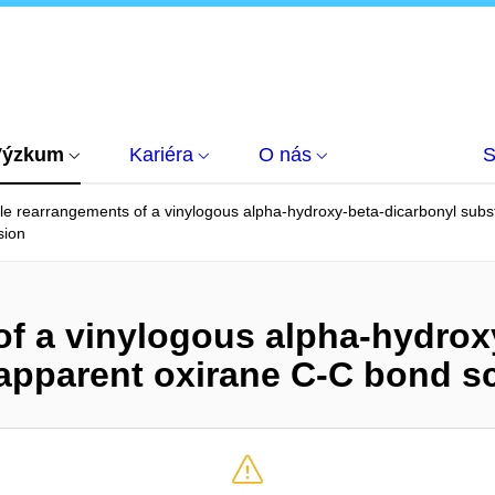
Výzkum
Kariéra
O nás
S
le rearrangements of a vinylogous alpha-hydroxy-beta-dicarbonyl subs
sion
of a vinylogous alpha-hydrox
 apparent oxirane C-C bond s