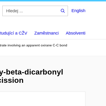
English
Hledej
...
tudující a CŽV
Zaměstnanci
Absolventi
trate involving an apparent oxirane C-C bond
y-beta-dicarbonyl
cission