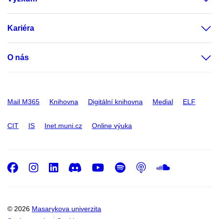
Kariéra
O nás
Mail M365
Knihovna
Digitální knihovna
Medial
ELF
CIT
IS
Inet.muni.cz
Online výuka
Facebook
Instagram
LinkedIn
Discord
Youtube
Spotify
Podcast
SoundC
© 2026
Masarykova univerzita