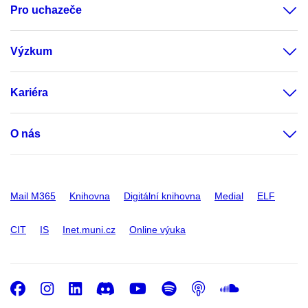
Pro uchazeče
Výzkum
Kariéra
O nás
Mail M365
Knihovna
Digitální knihovna
Medial
ELF
CIT
IS
Inet.muni.cz
Online výuka
Facebook
Instagram
LinkedIn
Discord
Youtube
Spotify
Podcast
SoundC