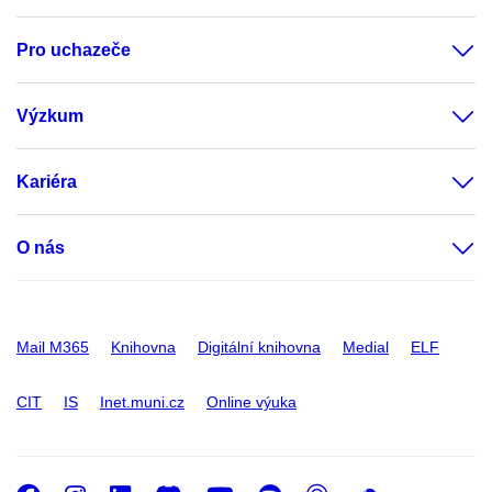
Pro uchazeče
Výzkum
Kariéra
O nás
Mail M365
Knihovna
Digitální knihovna
Medial
ELF
CIT
IS
Inet.muni.cz
Online výuka