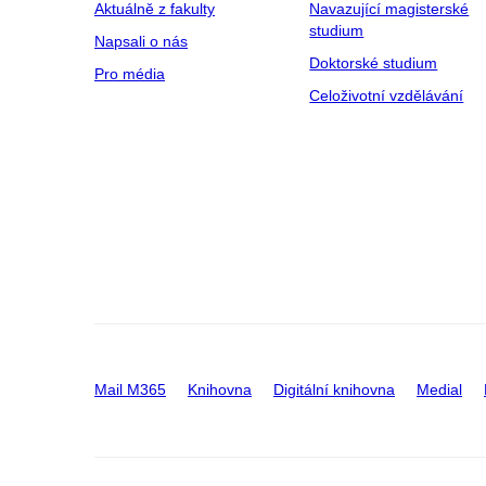
Aktuálně z fakulty
Navazující magisterské
studium
Napsali o nás
Doktorské studium
Pro média
Celoživotní vzdělávání
Mail M365
Knihovna
Digitální knihovna
Medial