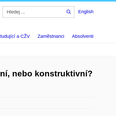
English
Hledej
...
tudující a CŽV
Zaměstnanci
Absolventi
vní, nebo konstruktivní?