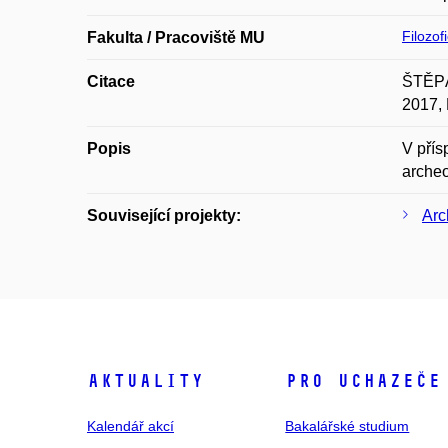
Filozof
Fakulta / Pracoviště MU
Citace
ŠTĚPÁN
2017, 
Popis
V přís
archeo
Související projekty:
Arc
Aktuality
Pro uchazeče
Kalendář akcí
Bakalářské studium