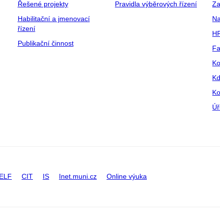
Řešené projekty
Pravidla výběrových řízení
Za
Habilitační a jmenovací
Na
řízení
HR
Publikační činnost
Fa
Ko
Kd
Ko
Úř
ELF
CIT
IS
Inet.muni.cz
Online výuka