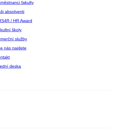
městnanci fakulty
ši absolventi
S4R / HR Award
kultní školy
merční služby
e nás najdete
ntakt
ední deska