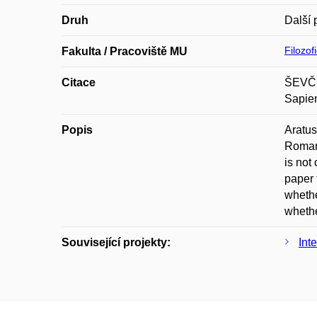
Druh
Další 
Filozof
Fakulta / Pracoviště MU
Citace
ŠEVČÍK
Sapien
Popis
Aratus
Roman 
is not
paper 
whethe
whethe
Související projekty:
Int