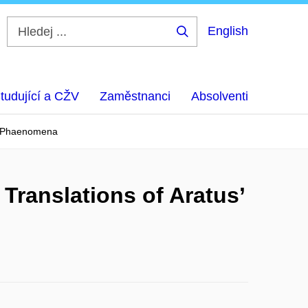
English
Hledej
...
tudující a CŽV
Zaměstnanci
Absolventi
us’ Phaenomena
 Translations of Aratus’