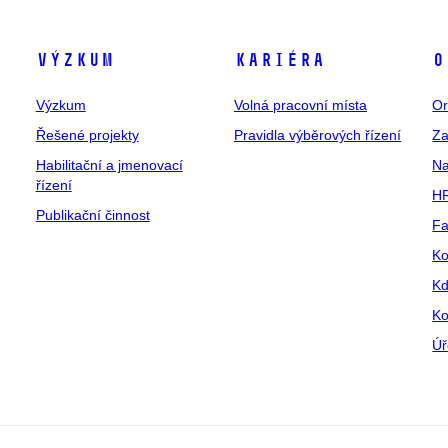
Výzkum
Kariéra
O
Výzkum
Volná pracovní místa
Or
Řešené projekty
Pravidla výběrových řízení
Za
Habilitační a jmenovací
Na
řízení
HR
Publikační činnost
Fa
Ko
Kd
Ko
Úř