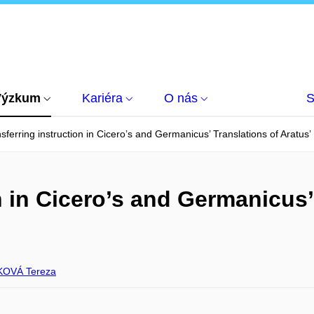
Výzkum
Kariéra
O nás
S
sferring instruction in Cicero’s and Germanicus’ Translations of Arat
n in Cicero’s and Germanicus’
KOVÁ Tereza