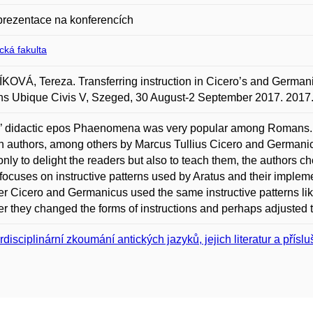
prezentace na konferencích
ická fakulta
OVÁ, Tereza. Transferring instruction in Cicero’s and Germani
s Ubique Civis V, Szeged, 30 August-2 September 2017. 2017
’ didactic epos Phaenomena was very popular among Romans. Thu
authors, among others by Marcus Tullius Cicero and Germanicu
 only to delight the readers but also to teach them, the authors 
focuses on instructive patterns used by Aratus and their implementa
r Cicero and Germanicus used the same instructive patterns li
r they changed the forms of instructions and perhaps adjusted
erdisciplinární zkoumání antických jazyků, jejich literatur a přísl