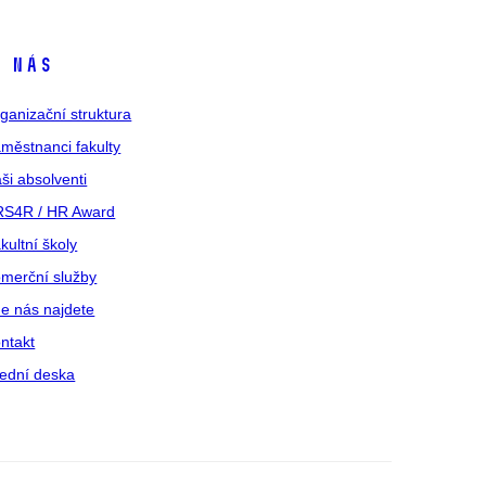
 nás
ganizační struktura
městnanci fakulty
ši absolventi
S4R / HR Award
kultní školy
merční služby
e nás najdete
ntakt
ední deska