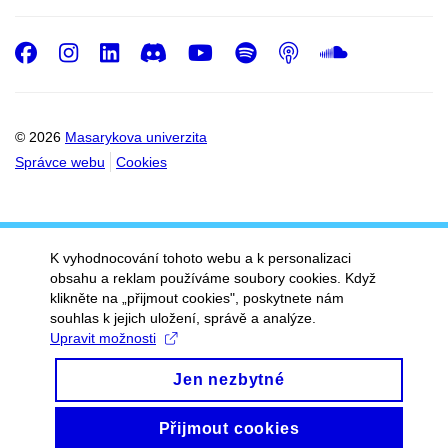
Facebook
Instagram
LinkedIn
Discord
Youtube
Spotify
Podcast
SoundC
© 2026
Masarykova univerzita
Správce webu
Cookies
K vyhodnocování tohoto webu a k personalizaci
obsahu a reklam používáme soubory cookies. Když
klikněte na „přijmout cookies", poskytnete nám
souhlas k jejich uložení, správě a analýze.
Upravit možnosti
Jen nezbytné
Přijmout cookies