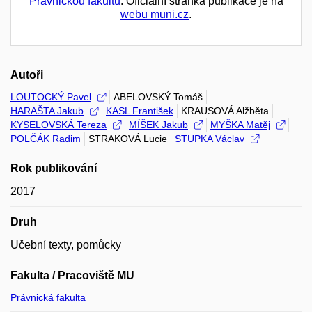
Právnickou fakultu
. Oficiální stránka publikace je na
webu muni.cz
.
Autoři
LOUTOCKÝ Pavel
ABELOVSKÝ Tomáš
HARAŠTA Jakub
KASL František
KRAUSOVÁ Alžběta
KYSELOVSKÁ Tereza
MÍŠEK Jakub
MYŠKA Matěj
POLČÁK Radim
STRAKOVÁ Lucie
STUPKA Václav
Rok publikování
2017
Druh
Učební texty, pomůcky
Fakulta / Pracoviště MU
Právnická fakulta