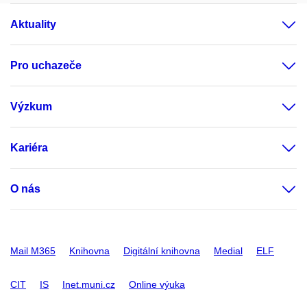
Aktuality
Pro uchazeče
Výzkum
Kariéra
O nás
Mail M365
Knihovna
Digitální knihovna
Medial
ELF
CIT
IS
Inet.muni.cz
Online výuka