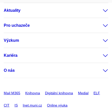
Aktuality
Pro uchazeče
Výzkum
Kariéra
O nás
Mail M365
Knihovna
Digitální knihovna
Medial
ELF
CIT
IS
Inet.muni.cz
Online výuka