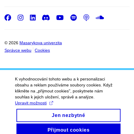
Facebook
Instagram
LinkedIn
Discord
Youtube
Spotify
Podcast
SoundC
© 2026
Masarykova univerzita
Správce webu
Cookies
K vyhodnocování tohoto webu a k personalizaci
obsahu a reklam používáme soubory cookies. Když
klikněte na „přijmout cookies", poskytnete nám
souhlas k jejich uložení, správě a analýze.
Upravit možnosti
Jen nezbytné
Přijmout cookies