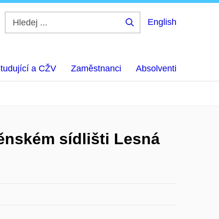
English
Hledej
...
tudující a CŽV
Zaměstnanci
Absolventi
ěnském sídlišti Lesná