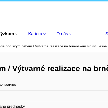
Výzkum
Kariéra
O nás
S
rie pod širým nebem / Výtvarné realizace na brněnském sídlišti Lesná
m / Výtvarné realizace na brn
Á Martina
ané přednášky