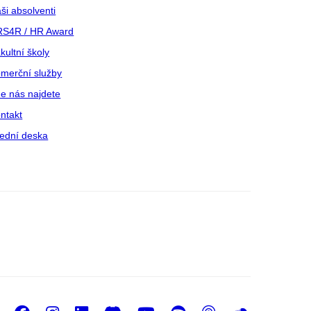
ši absolventi
S4R / HR Award
kultní školy
merční služby
e nás najdete
ntakt
ední deska