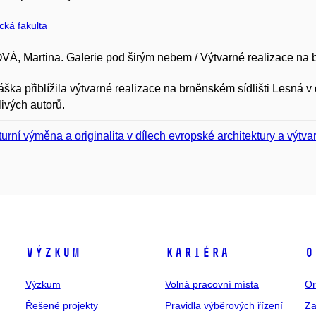
ická fakulta
Á, Martina. Galerie pod širým nebem / Výtvarné realizace na b
ška přiblížila výtvarné realizace na brněnském sídlišti Lesná v
livých autorů.
turní výměna a originalita v dílech evropské architektury a výt
Výzkum
Kariéra
O
Výzkum
Volná pracovní místa
Or
Řešené projekty
Pravidla výběrových řízení
Za