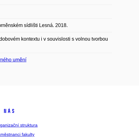
rněnském sídlišti Lesná. 2018.
 dobovém kontextu i v souvislosti s volnou tvorbou
varného umění
 nás
ganizační struktura
městnanci fakulty