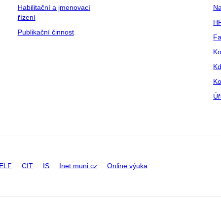
Habilitační a jmenovací
Na
řízení
HR
Publikační činnost
Fa
Ko
Kd
Ko
Úř
ELF
CIT
IS
Inet.muni.cz
Online výuka