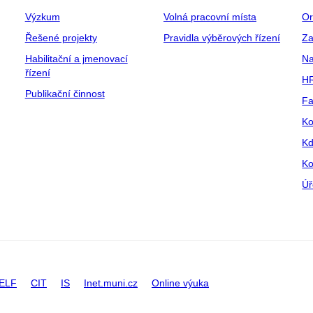
Výzkum
Volná pracovní místa
Or
Řešené projekty
Pravidla výběrových řízení
Za
Habilitační a jmenovací
Na
řízení
HR
Publikační činnost
Fa
Ko
Kd
Ko
Úř
ELF
CIT
IS
Inet.muni.cz
Online výuka