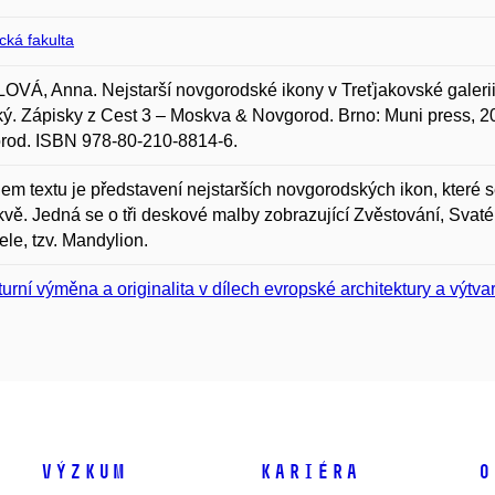
ická fakulta
VÁ, Anna. Nejstarší novgorodské ikony v Treťjakovské galerii. In
ý. Zápisky z Cest 3 – Moskva & Novgorod. Brno: Muni press, 20
rod. ISBN 978-80-210-8814-6.
m textu je představení nejstarších novgorodských ikon, které s
vě. Jedná se o tři deskové malby zobrazující Zvěstování, Svaté
ele, tzv. Mandylion.
turní výměna a originalita v dílech evropské architektury a výt
Výzkum
Kariéra
O