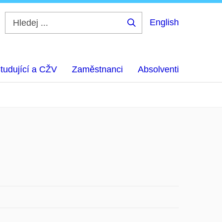
English
Hledej
...
tudující a CŽV
Zaměstnanci
Absolventi