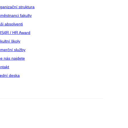
ganizační struktura
městnanci fakulty
ši absolventi
S4R / HR Award
kultní školy
merční služby
e nás najdete
ntakt
ední deska