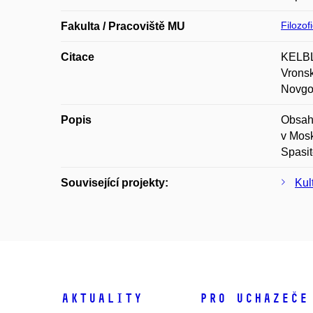
Filozof
Fakulta / Pracoviště MU
Citace
KELBLO
Vronsk
Novgo
Popis
Obsahe
v Mosk
Spasit
Související projekty:
Kul
Aktuality
Pro uchazeče