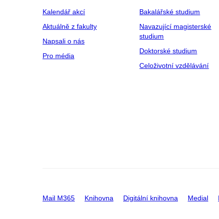
Kalendář akcí
Bakalářské studium
Aktuálně z fakulty
Navazující magisterské
studium
Napsali o nás
Doktorské studium
Pro média
Celoživotní vzdělávání
Mail M365
Knihovna
Digitální knihovna
Medial