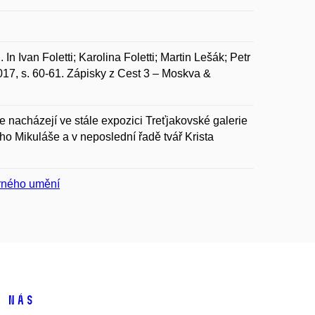
 Ivan Foletti; Karolina Foletti; Martin Lešák; Petr
17, s. 60-61. Zápisky z Cest 3 – Moskva &
e nacházejí ve stále expozici Treťjakovské galerie
ho Mikuláše a v neposlední řadě tvář Krista
varného umění
 nás