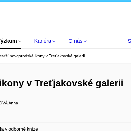
Výzkum
Kariéra
O nás
S
tarší novgorodské ikony v Treťjakovské galerii
kony v Treťjakovské galerii
OVÁ Anna
la v odborné knize