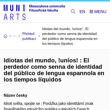
EN
Idiotas del mundo, !uníos! : El
Přehled
perdedor como senna de identidad
publikací
del público de lengua espannola en
los tiempos líquidos
Idiotas del mundo, !uníos! : El
perdedor como senna de identidad
del público de lengua espannola en
los tiempos líquidos
Název česky
Idioti světa, spojte se : Porážka jako identitární znak
španělského mluvícího publika v tekutých časech