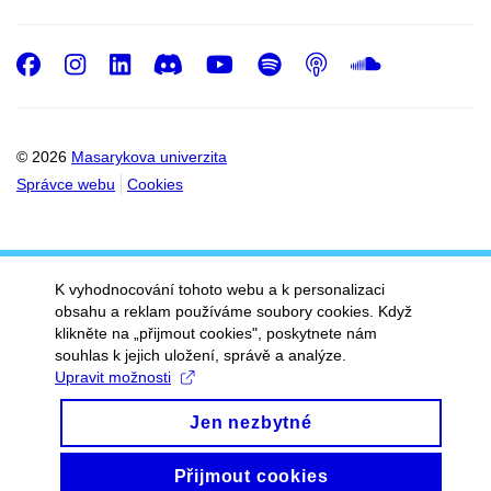
Facebook
Instagram
LinkedIn
Discord
Youtube
Spotify
Podcast
SoundC
© 2026
Masarykova univerzita
Správce webu
Cookies
K vyhodnocování tohoto webu a k personalizaci
obsahu a reklam používáme soubory cookies. Když
klikněte na „přijmout cookies", poskytnete nám
souhlas k jejich uložení, správě a analýze.
Upravit možnosti
Jen nezbytné
Přijmout cookies