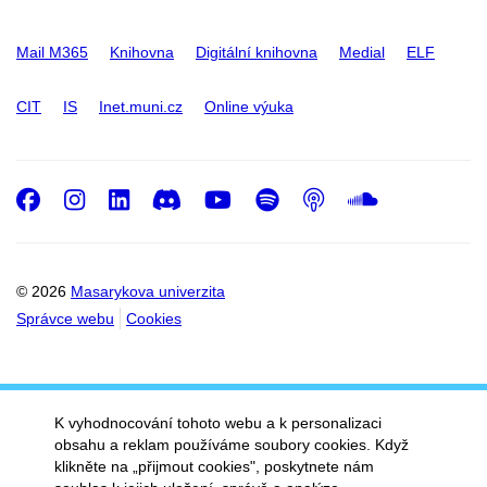
Mail M365
Knihovna
Digitální knihovna
Medial
ELF
CIT
IS
Inet.muni.cz
Online výuka
Facebook
Instagram
LinkedIn
Discord
Youtube
Spotify
Podcast
SoundC
© 2026
Masarykova univerzita
Správce webu
Cookies
K vyhodnocování tohoto webu a k personalizaci
obsahu a reklam používáme soubory cookies. Když
klikněte na „přijmout cookies", poskytnete nám