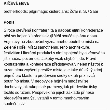
Klíčová slova
brotherhoods; pilgrimage; cistercians; Žďár n. S. / Saar
Popis
Široce otevřená konfraternita a naopak elitní konfederace
pěti set kajícníků představují širší součást plánu opata
Vejmluvy na zbudování významného poutního místa na
Zelené Hoře. Místu samotnému, jeho architektuře,
festivitám i literární produkci s nimi spojené byla věnována
již značná pozornost. Jakoby však chyběli lidé. Právě
konfraternita a konfederace představovaly nejen nástroj k
razantnímu zvýšení prestiže místa, ale také důležitý zdroj
příjmů pro klášter a především široký okruh příznivců
poutního místa. V neobvykle hojném množství se
dochovaly jak rukopisné prameny, tak především tisky
těchto sdružení. Příspěvek na jejich základě přinese
především analýzu vztahů v tomto mnohovrstvém
společenství.