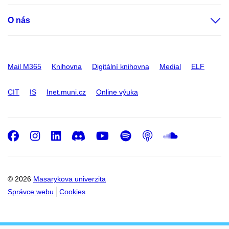
O nás
Mail M365
Knihovna
Digitální knihovna
Medial
ELF
CIT
IS
Inet.muni.cz
Online výuka
Facebook
Instagram
LinkedIn
Discord
Youtube
Spotify
Podcast
SoundC
© 2026
Masarykova univerzita
Správce webu
Cookies