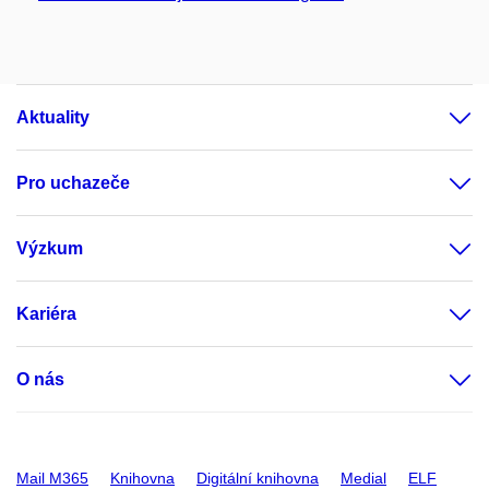
Aktuality
Pro uchazeče
Výzkum
Kariéra
O nás
Mail M365
Knihovna
Digitální knihovna
Medial
ELF