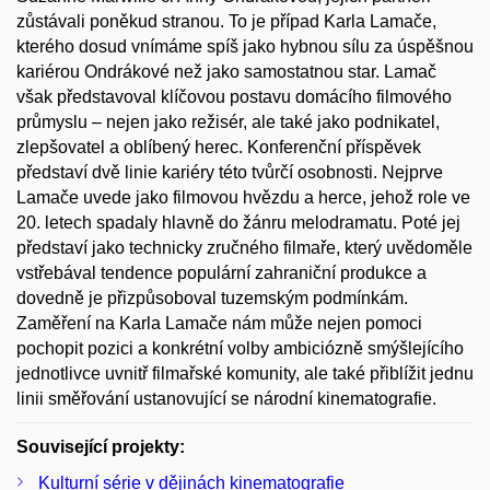
zůstávali poněkud stranou. To je případ Karla Lamače,
kterého dosud vnímáme spíš jako hybnou sílu za úspěšnou
kariérou Ondrákové než jako samostatnou star. Lamač
však představoval klíčovou postavu domácího filmového
průmyslu – nejen jako režisér, ale také jako podnikatel,
zlepšovatel a oblíbený herec. Konferenční příspěvek
představí dvě linie kariéry této tvůrčí osobnosti. Nejprve
Lamače uvede jako filmovou hvězdu a herce, jehož role ve
20. letech spadaly hlavně do žánru melodramatu. Poté jej
představí jako technicky zručného filmaře, který uvědoměle
vstřebával tendence populární zahraniční produkce a
dovedně je přizpůsoboval tuzemským podmínkám.
Zaměření na Karla Lamače nám může nejen pomoci
pochopit pozici a konkrétní volby ambiciózně smýšlejícího
jednotlivce uvnitř filmařské komunity, ale také přiblížit jednu
linii směřování ustanovující se národní kinematografie.
Související projekty:
Kulturní série v dějinách kinematografie