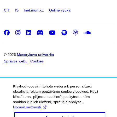
CIT
IS
Inet.muni.cz
Online výuka
Facebook
Instagram
LinkedIn
Discord
Youtube
Spotify
Podcast
SoundC
© 2026
Masarykova univerzita
Správce webu
Cookies
K vyhodnocování tohoto webu a k personalizaci
obsahu a reklam používáme soubory cookies. Když
klikněte na „přijmout cookies", poskytnete nám
souhlas k jejich uložení, správě a analýze.
Upravit možnosti