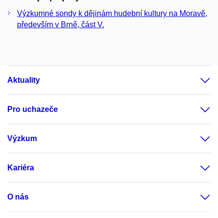
Výzkumné sondy k dějinám hudební kultury na Moravě,
především v Brně, část V.
Aktuality
Pro uchazeče
Výzkum
Kariéra
O nás