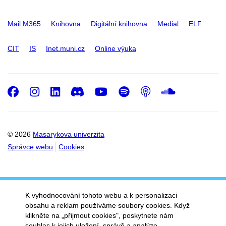
Mail M365
Knihovna
Digitální knihovna
Medial
ELF
CIT
IS
Inet.muni.cz
Online výuka
Facebook
Instagram
LinkedIn
Discord
Youtube
Spotify
Podcast
SoundC
© 2026
Masarykova univerzita
Správce webu
Cookies
K vyhodnocování tohoto webu a k personalizaci
obsahu a reklam používáme soubory cookies. Když
klikněte na „přijmout cookies", poskytnete nám
souhlas k jejich uložení, správě a analýze.