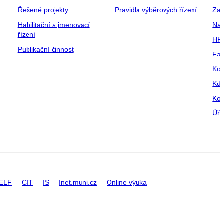
Řešené projekty
Pravidla výběrových řízení
Za
Habilitační a jmenovací
Na
řízení
HR
Publikační činnost
Fa
Ko
Kd
Ko
Úř
ELF
CIT
IS
Inet.muni.cz
Online výuka