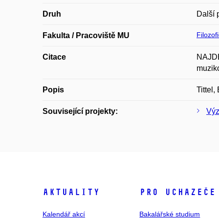
Druh
Další 
Filozof
Fakulta / Pracoviště MU
Citace
NAJDEK
muziko
Popis
Tittel
Související projekty:
Výz
Aktuality
Pro uchazeče
Kalendář akcí
Bakalářské studium