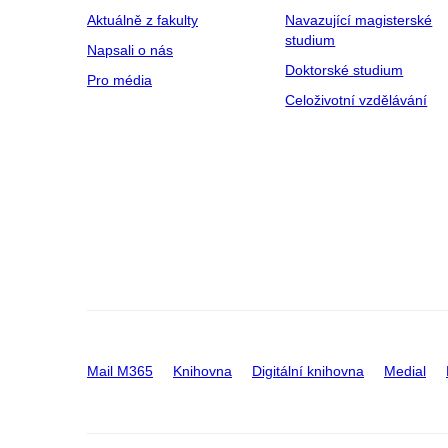
Aktuálně z fakulty
Navazující magisterské
studium
Napsali o nás
Doktorské studium
Pro média
Celoživotní vzdělávání
Mail M365
Knihovna
Digitální knihovna
Medial