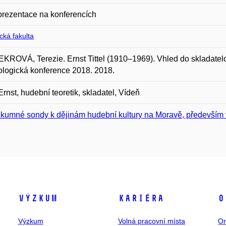
prezentace na konferencích
ická fakulta
ROVÁ, Terezie. Ernst Tittel (1910–1969). Vhled do skladatelova
logická konference 2018. 2018.
, Ernst, hudební teoretik, skladatel, Vídeň
kumné sondy k dějinám hudební kultury na Moravě, především v
Výzkum
Kariéra
O
Výzkum
Volná pracovní místa
Or