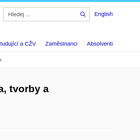
English
Hledej
...
tudující a CŽV
Zaměstnanci
Absolventi
i.
a, tvorby a