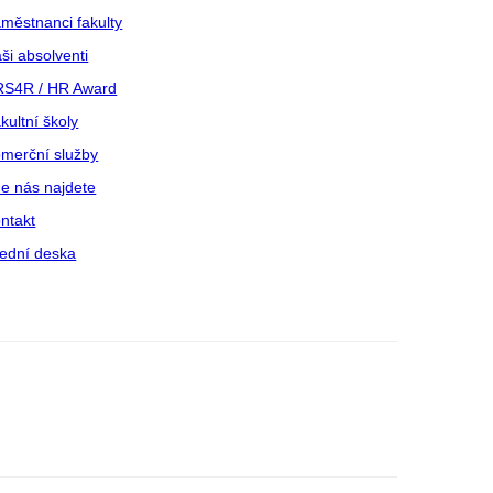
městnanci fakulty
ši absolventi
S4R / HR Award
kultní školy
merční služby
e nás najdete
ntakt
ední deska