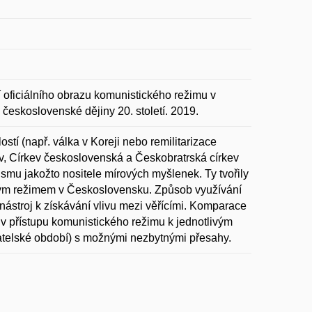
í oficiálního obrazu komunistického režimu v
československé dějiny 20. století. 2019.
í (např. válka v Koreji nebo remilitarizace
kev, Církev československá a Českobratrská církev
lismu jakožto nositele mírových myšlenek. Ty tvořily
kým režimem v Československu. Způsob využívání
ástroj k získávání vlivu mezi věřícími. Komparace
í v přístupu komunistického režimu k jednotlivým
atelské období) s možnými nezbytnými přesahy.