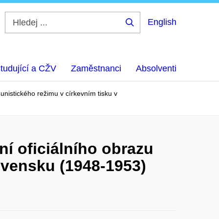
English
Hledej
...
tudující a CŽV
Zaměstnanci
Absolventi
munistického režimu v církevním tisku v
ní oficiálního obrazu
ovensku (1948-1953)