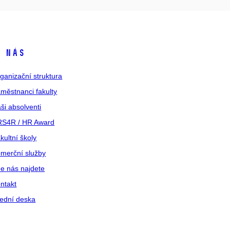
 nás
ganizační struktura
městnanci fakulty
ši absolventi
S4R / HR Award
kultní školy
merční služby
e nás najdete
ntakt
ední deska