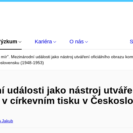
Výzkum
Kariéra
O nás
S
 mír". Mezinárodní události jako nástroj utváření oficiálního obrazu ko
slovensku (1948-1953)
í události jako nástroj utváře
v církevním tisku v Českosl
 Jakub