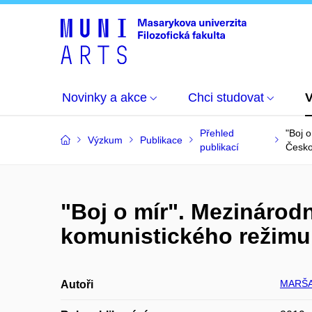
Novinky a akce
Chci studovat
Přehled
"Boj o
Výzkum
Publikace
publikací
Česko
"Boj o mír". Mezinárodn
komunistického režimu 
MARŠA
Autoři