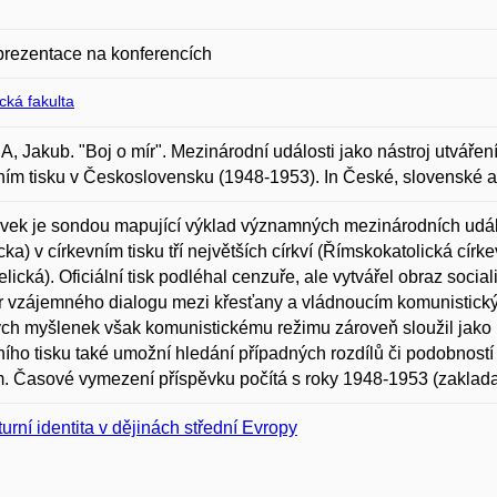
prezentace na konferencích
ická fakulta
 Jakub. "Boj o mír". Mezinárodní události jako nástroj utvářen
ním tisku v Československu (1948-1953). In České, slovenské a 
vek je sondou mapující výklad významných mezinárodních událost
a) v církevním tisku tří největších církví (Římskokatolická cír
lická). Oficiální tisk podléhal cenzuře, ale vytvářel obraz socia
r vzájemného dialogu mezi křesťany a vládnoucím komunistic
ch myšlenek však komunistickému režimu zároveň sloužil jako n
lního tisku také umožní hledání případných rozdílů či podobnost
m. Časové vymezení příspěvku počítá s roky 1948-1953 (zaklad
turní identita v dějinách střední Evropy