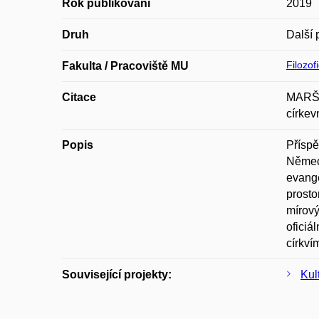
Rok publikování
2019
Druh
Další 
Filozof
Fakulta / Pracoviště MU
Citace
MARŠA,
církev
Popis
Příspě
Německ
evange
prosto
mírový
oficiá
církví
Související projekty:
Kul