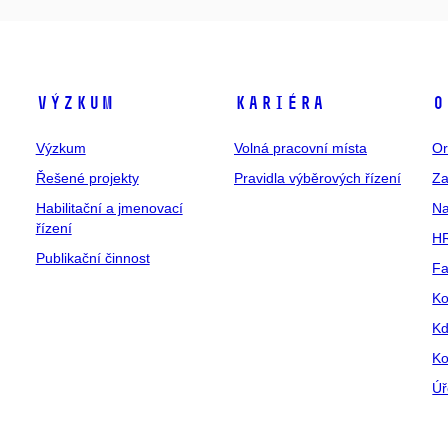
Výzkum
Kariéra
O
Výzkum
Volná pracovní místa
Or
Řešené projekty
Pravidla výběrových řízení
Za
Habilitační a jmenovací
Na
řízení
HR
Publikační činnost
Fa
Ko
Kd
Ko
Úř