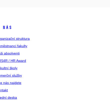
 nás
ganizační struktura
městnanci fakulty
ši absolventi
S4R / HR Award
kultní školy
merční služby
e nás najdete
ntakt
ední deska