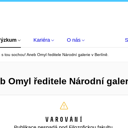
Výzkum
Kariéra
O nás
S
 s tou sochou! Aneb Omyl ředitele Národní galerie v Berlíně.
 Omyl ředitele Národní galeri
Varování
Publikace nespadá pod Filozofickou fakultu,