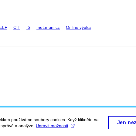
ELF
CIT
IS
Inet.muni.cz
Online výuka
eklam používáme soubory cookies. Když klikněte na
Jen ne
, správě a analýze.
Upravit možnosti