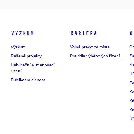
Výzkum
Kariéra
O
Výzkum
Volná pracovní místa
Or
Řešené projekty
Pravidla výběrových řízení
Za
Habilitační a jmenovací
Na
řízení
HR
Publikační činnost
Fa
Ko
Kd
Ko
Úř