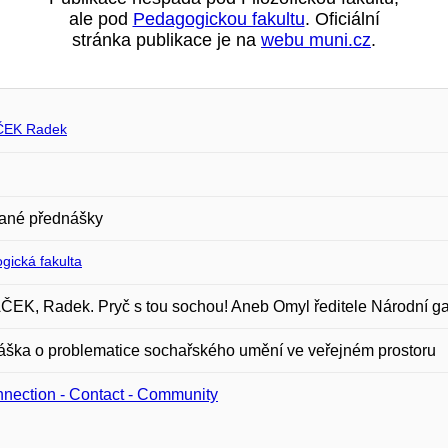
ale pod
Pedagogickou fakultu
. Oficiální
stránka publikace je na
webu muni.cz
.
EK Radek
ané přednášky
gická fakulta
K, Radek. Pryč s tou sochou! Aneb Omyl ředitele Národní gale
ška o problematice sochařského umění ve veřejném prostoru
nection - Contact - Community