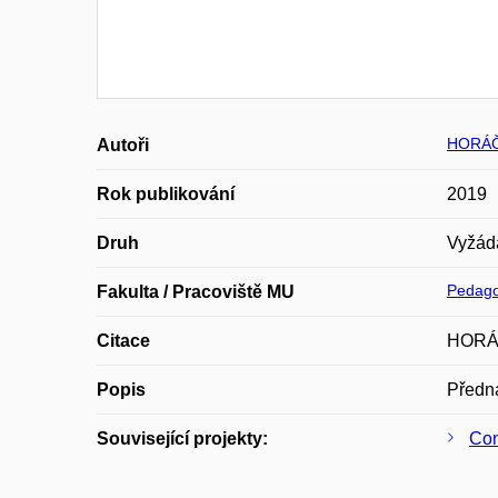
HORÁČ
Autoři
Rok publikování
2019
Druh
Vyžád
Pedago
Fakulta / Pracoviště MU
Citace
HORÁČE
Popis
Předná
Související projekty:
Con