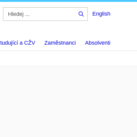
English
Hledej
...
tudující a CŽV
Zaměstnanci
Absolventi