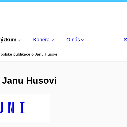
Výzkum
Kariéra
O nás
S
polské publikace o Janu Husovi
o Janu Husovi