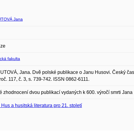
TOVÁ Jana
ze
ická fakulta
OVÁ, Jana. Dvě polské publikace o Janu Husovi. Český časopi
roč. 117, č. 3, s. 739-742. ISSN 0862-6111.
ké zhodnocení dvou publikací vydaných k 600. výročí smrti Jana
 Hus a husitská literatura pro 21. století