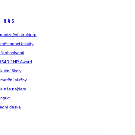
 nás
ganizační struktura
městnanci fakulty
ši absolventi
S4R / HR Award
kultní školy
merční služby
e nás najdete
ntakt
ední deska