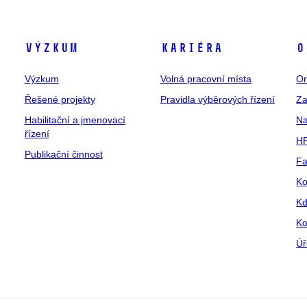
Výzkum
Kariéra
O
Výzkum
Volná pracovní místa
Or
Řešené projekty
Pravidla výběrových řízení
Za
Habilitační a jmenovací
Na
řízení
HR
Publikační činnost
Fa
Ko
Kd
Ko
Úř