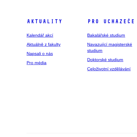
Aktuality
Pro uchazeče
Kalendář akcí
Bakalářské studium
Aktuálně z fakulty
Navazující magisterské
studium
Napsali o nás
Doktorské studium
Pro média
Celoživotní vzdělávání