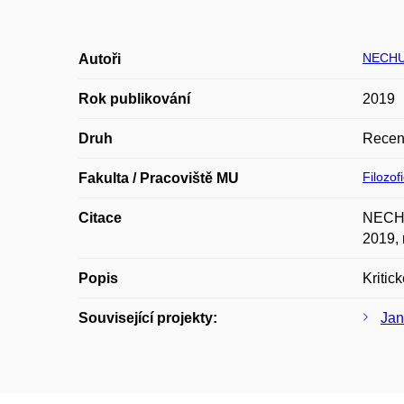
NECHU
Autoři
Rok publikování
2019
Druh
Recen
Filozof
Fakulta / Pracoviště MU
Citace
NECHUT
2019, 
Popis
Kritic
Související projekty:
Jan