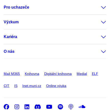
Pro uchazeče
Výzkum
Kariéra
O nás
Mail M365
Knihovna
Digitální knihovna
Medial
ELF
CIT
IS
Inet.muni.cz
Online výuka
Facebook
Instagram
LinkedIn
Discord
Youtube
Spotify
Podcast
SoundC