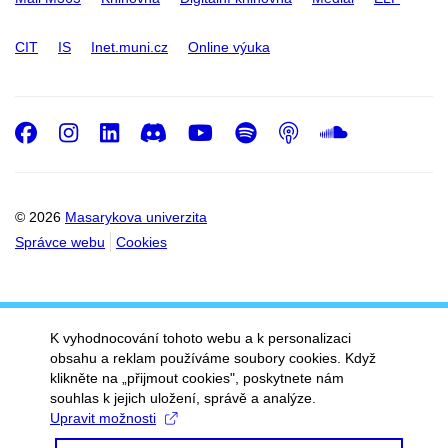
CIT
IS
Inet.muni.cz
Online výuka
Facebook
Instagram
LinkedIn
Discord
Youtube
Spotify
Podcast
SoundC
© 2026
Masarykova univerzita
Správce webu
Cookies
K vyhodnocování tohoto webu a k personalizaci
obsahu a reklam používáme soubory cookies. Když
klikněte na „přijmout cookies", poskytnete nám
souhlas k jejich uložení, správě a analýze.
Upravit možnosti