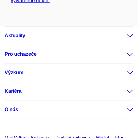
výtvarného umění
Aktuality
Pro uchazeče
Výzkum
Kariéra
O nás
Mail M365
Knihovna
Digitální knihovna
Medial
ELF