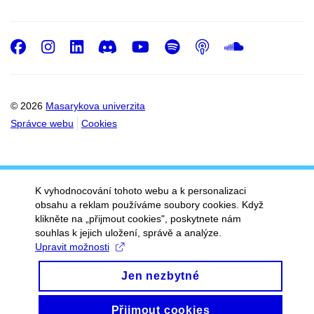
Facebook
Instagram
LinkedIn
Discord
Youtube
Spotify
Podcast
SoundC
© 2026
Masarykova univerzita
Správce webu
Cookies
K vyhodnocování tohoto webu a k personalizaci
obsahu a reklam používáme soubory cookies. Když
klikněte na „přijmout cookies", poskytnete nám
souhlas k jejich uložení, správě a analýze.
Upravit možnosti
Jen nezbytné
Přijmout cookies