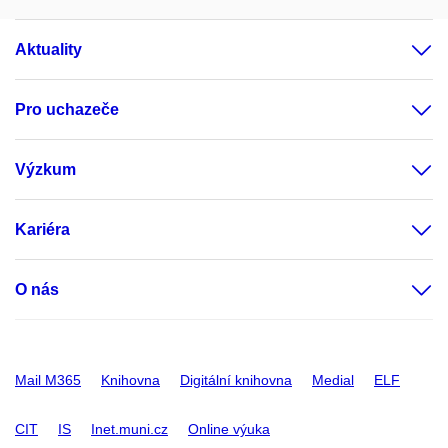
Aktuality
Pro uchazeče
Výzkum
Kariéra
O nás
Mail M365
Knihovna
Digitální knihovna
Medial
ELF
CIT
IS
Inet.muni.cz
Online výuka