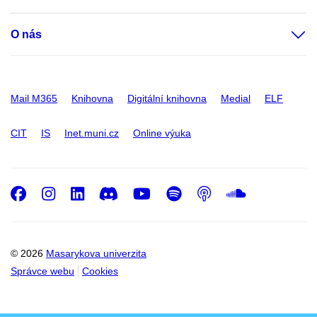
O nás
Mail M365
Knihovna
Digitální knihovna
Medial
ELF
CIT
IS
Inet.muni.cz
Online výuka
Facebook
Instagram
LinkedIn
Discord
Youtube
Spotify
Podcast
SoundC
© 2026
Masarykova univerzita
Správce webu
Cookies