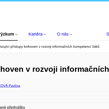
Výzkum
Kariéra
O nás
S
vizující přístupy knihoven v rozvoji informačních kompetencí žáků
nihoven v rozvoji informační
OVÁ Pavlína
ané přednášky