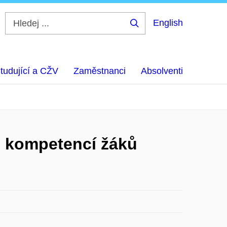
English
Hledej
...
tudující a CŽV
Zaměstnanci
Absolventi
ch kompetencí žáků