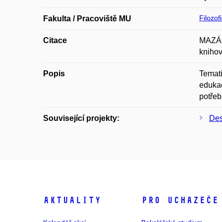
Filozof
Fakulta / Pracoviště MU
Citace
MAZÁČO
knihov
Popis
Temati
edukac
potřeb
Související projekty:
Des
Aktuality
Pro uchazeče