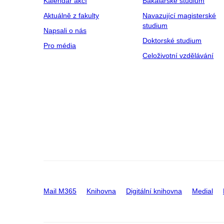
Kalendář akcí
Bakalářské studium
Aktuálně z fakulty
Navazující magisterské
studium
Napsali o nás
Doktorské studium
Pro média
Celoživotní vzdělávání
Mail M365
Knihovna
Digitální knihovna
Medial