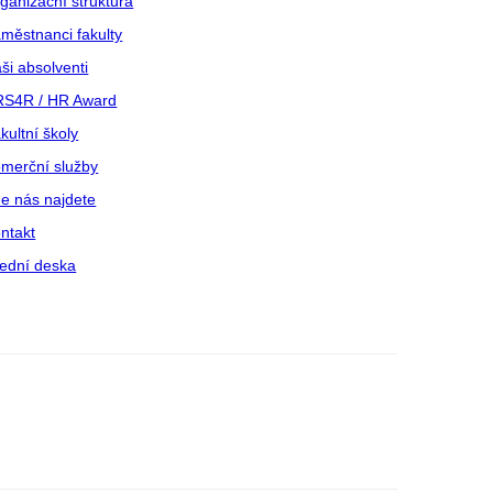
ganizační struktura
městnanci fakulty
ši absolventi
S4R / HR Award
kultní školy
merční služby
e nás najdete
ntakt
ední deska