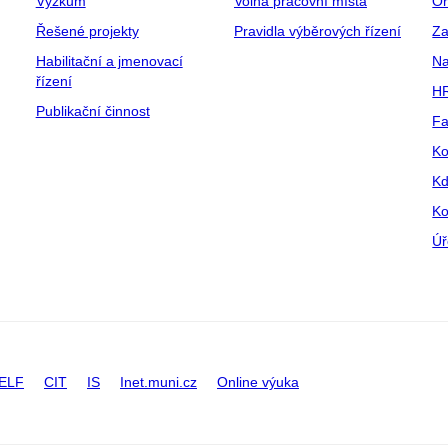
Výzkum
Volná pracovní místa
Or
Řešené projekty
Pravidla výběrových řízení
Za
Habilitační a jmenovací
Na
řízení
HR
Publikační činnost
Fa
Ko
Kd
Ko
Úř
ELF
CIT
IS
Inet.muni.cz
Online výuka