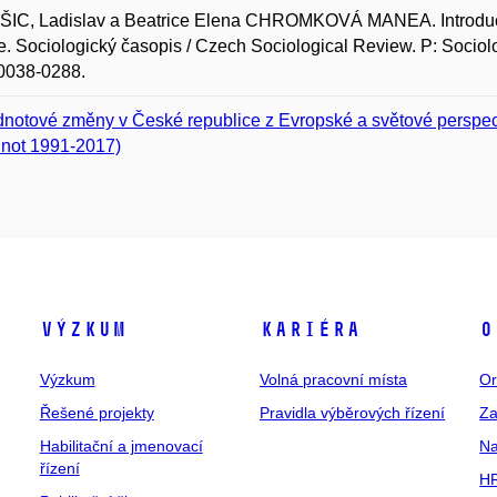
IC, Ladislav a Beatrice Elena CHROMKOVÁ MANEA. Introductio
. Sociologický časopis / Czech Sociological Review. P: Sociolog
0038-0288.
notové změny v České republice z Evropské a světové perspe
not 1991-2017)
Výzkum
Kariéra
O
Výzkum
Volná pracovní místa
Or
Řešené projekty
Pravidla výběrových řízení
Za
Habilitační a jmenovací
Na
řízení
HR