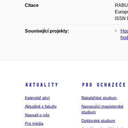
Citace
RABUŠ
Europe
ISSN 
Související projekty:
Hod
hod
Aktuality
Pro uchazeče
Kalendář akcí
Bakalářské studium
Aktuálně z fakulty
Navazující magisterské
studium
Napsali o nás
Doktorské studium
Pro média