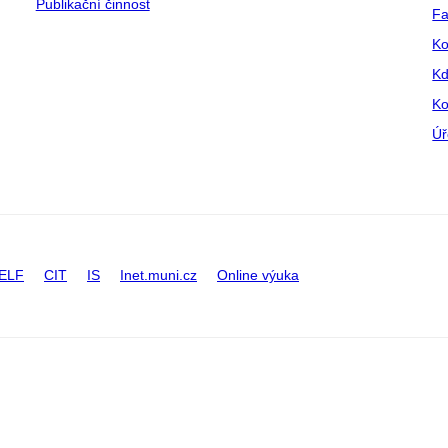
Publikační činnost
Fa
Ko
Kd
Ko
Úř
ELF
CIT
IS
Inet.muni.cz
Online výuka