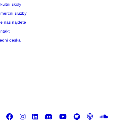
kultní školy
merční služby
e nás najdete
ntakt
ední deska
Facebook
Instagram
LinkedIn
Discord
Youtube
Spotify
Podcast
Sound