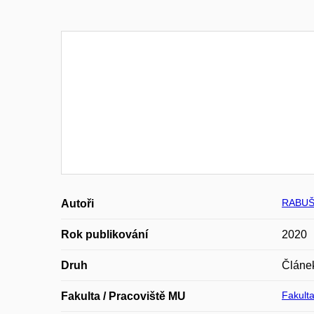
RABUŠI
Autoři
Rok publikování
2020
Druh
Článe
Fakulta
Fakulta / Pracoviště MU