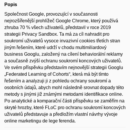
Popis
Společnost Google, provozující v současnosti
nejrozšířenější prohlížeč Google Chrome, který používá
zhruba 70 % všech uživatelů, představil v roce 2019
strategii Privacy Sandbox. Ta má za cíl nahradit pro
soukromí uživatelů vysoce invazivní cookies třetích stran
jiným řešením, které udrží v chodu multimiliardový
business Googlu, založený na cílení behaviorální reklamy
a současně zvýší ochranu soukromí koncových uživatelů.
Ve svém příspěvku představím nejnovější strategii Googlu
„Federated Learning of Cohorts“, která má být tímto
řešením a analyzuji ji z pohledu ochrany soukromí a
osobních údajů, abych mohl následně srovnat dopady této
metody s jinými již známými metodami identifikace online.
Po analytické a komparační části příspěvku se zaměřím na
skryté hrozby, které FLoC pro ochranu soukromí koncových
uživatelů představuje a předložím vlastní návrhy vývoje
online marketingu de lege ferenda.