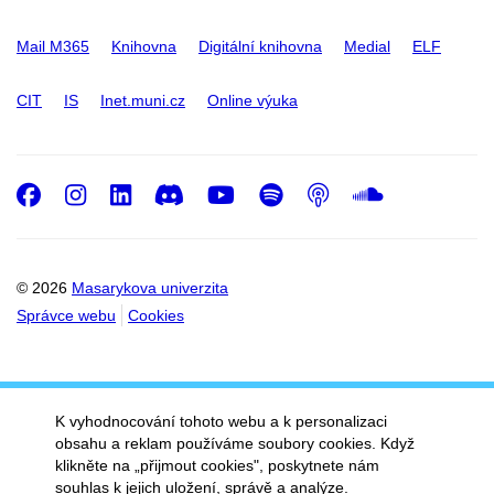
Mail M365
Knihovna
Digitální knihovna
Medial
ELF
CIT
IS
Inet.muni.cz
Online výuka
Facebook
Instagram
LinkedIn
Discord
Youtube
Spotify
Podcast
SoundC
© 2026
Masarykova univerzita
Správce webu
Cookies
K vyhodnocování tohoto webu a k personalizaci
obsahu a reklam používáme soubory cookies. Když
klikněte na „přijmout cookies", poskytnete nám
souhlas k jejich uložení, správě a analýze.