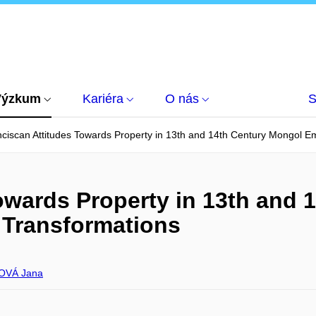
Výzkum
Kariéra
O nás
S
ciscan Attitudes Towards Property in 13th and 14th Century Mongol Em
owards Property in 13th and 
 Transformations
OVÁ Jana