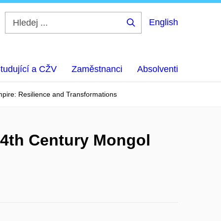
English
Hledej
...
tudující a CŽV
Zaměstnanci
Absolventi
pire: Resilience and Transformations
14th Century Mongol