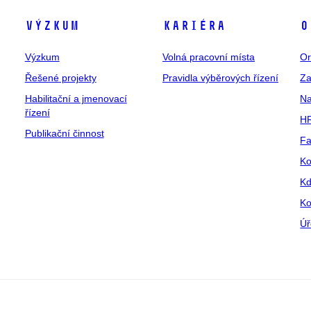
Výzkum
Kariéra
O
Výzkum
Volná pracovní místa
Or
Řešené projekty
Pravidla výběrových řízení
Za
Habilitační a jmenovací
Na
řízení
HR
Publikační činnost
Fa
Ko
Kd
Ko
Úř