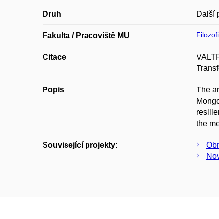
Druh
Další 
Filozof
Fakulta / Pracoviště MU
Citace
VALTRO
Transf
Popis
The an
Mongol
resili
the me
Související projekty:
Obr
Nov