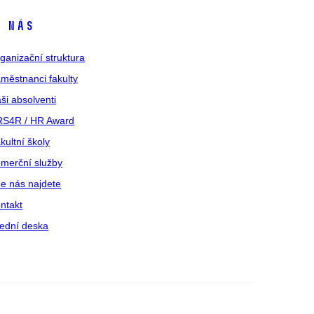
 nás
ganizační struktura
městnanci fakulty
ši absolventi
S4R / HR Award
kultní školy
merční služby
e nás najdete
ntakt
ední deska