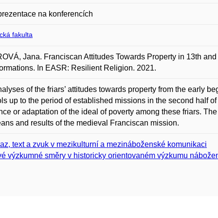
prezentace na konferencích
ická fakulta
VÁ, Jana. Franciscan Attitudes Towards Property in 13th and
ormations. In EASR: Resilient Religion. 2021.
alyses of the friars’ attitudes towards property from the early 
s up to the period of established missions in the second half of
ence or adaptation of the ideal of poverty among these friars. Th
ans and results of the medieval Franciscan mission.
az, text a zvuk v mezikulturní a mezináboženské komunikaci
é výzkumné směry v historicky orientovaném výzkumu nábožen