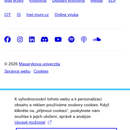
Mail M365
Knihovna
Digitální knihovna
Medial
ELF
CIT
IS
Inet.muni.cz
Online výuka
Facebook
Instagram
LinkedIn
Discord
Youtube
Spotify
Podcast
SoundC
© 2026
Masarykova univerzita
Správce webu
Cookies
K vyhodnocování tohoto webu a k personalizaci
obsahu a reklam používáme soubory cookies. Když
klikněte na „přijmout cookies", poskytnete nám
souhlas k jejich uložení, správě a analýze.
Upravit možnosti