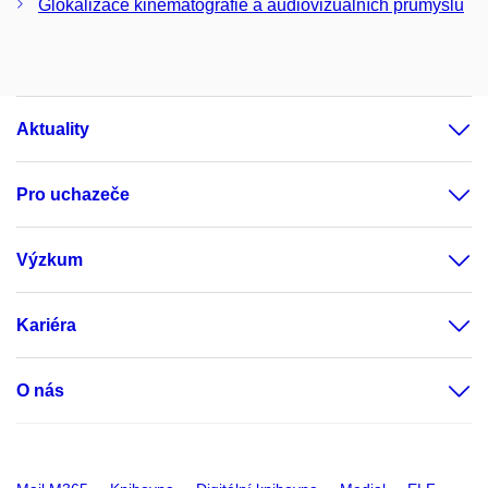
Glokalizace kinematografie a audiovizuálních průmyslů
Aktuality
Pro uchazeče
Výzkum
Kariéra
O nás