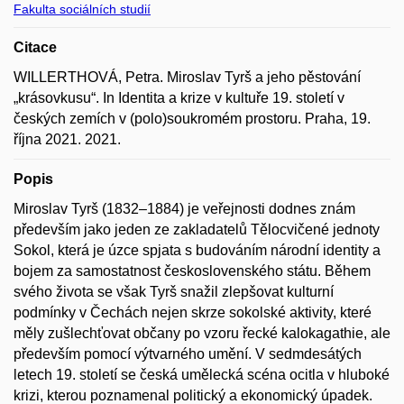
Fakulta sociálních studií
Citace
WILLERTHOVÁ, Petra. Miroslav Tyrš a jeho pěstování
„krásovkusu“. In Identita a krize v kultuře 19. století v
českých zemích v (polo)soukromém prostoru. Praha, 19.
října 2021. 2021.
Popis
Miroslav Tyrš (1832–1884) je veřejnosti dodnes znám
především jako jeden ze zakladatelů Tělocvičené jednoty
Sokol, která je úzce spjata s budováním národní identity a
bojem za samostatnost československého státu. Během
svého života se však Tyrš snažil zlepšovat kulturní
podmínky v Čechách nejen skrze sokolské aktivity, které
měly zušlechťovat občany po vzoru řecké kalokagathie, ale
především pomocí výtvarného umění. V sedmdesátých
letech 19. století se česká umělecká scéna ocitla v hluboké
krizi, kterou poznamenal politický a ekonomický úpadek.