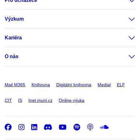
Pro uchazeče
Výzkum
Kariéra
O nás
Mail M365
Knihovna
Digitální knihovna
Medial
ELF
CIT
IS
Inet.muni.cz
Online výuka
Facebook
Instagram
LinkedIn
Discord
Youtube
Spotify
Podcast
SoundC