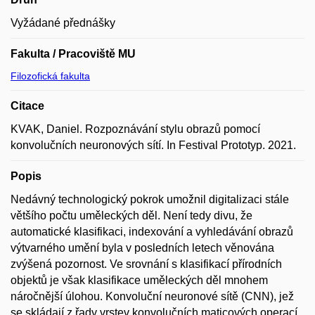
Vyžádané přednášky
Fakulta / Pracoviště MU
Filozofická fakulta
Citace
KVAK, Daniel. Rozpoznávání stylu obrazů pomocí
konvolučních neuronových sítí. In Festival Prototyp. 2021.
Popis
Nedávný technologický pokrok umožnil digitalizaci stále
většího počtu uměleckých děl. Není tedy divu, že
automatické klasifikaci, indexování a vyhledávání obrazů
výtvarného umění byla v posledních letech věnována
zvýšená pozornost. Ve srovnání s klasifikací přírodních
objektů je však klasifikace uměleckých děl mnohem
náročnější úlohou. Konvoluční neuronové sítě (CNN), jež
se skládají z řady vrstev konvolučních maticových operací,