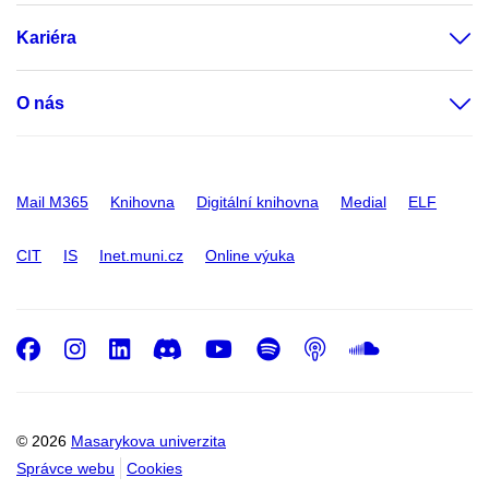
Kariéra
O nás
Mail M365
Knihovna
Digitální knihovna
Medial
ELF
CIT
IS
Inet.muni.cz
Online výuka
Facebook
Instagram
LinkedIn
Discord
Youtube
Spotify
Podcast
SoundC
© 2026
Masarykova univerzita
Správce webu
Cookies