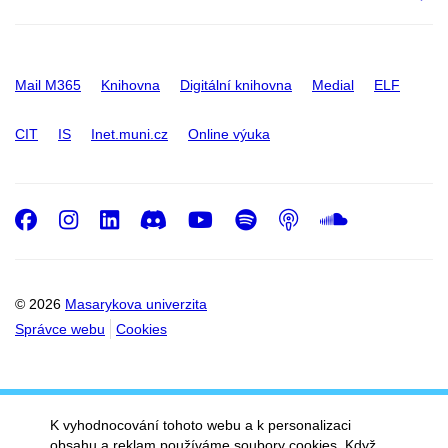
Mail M365
Knihovna
Digitální knihovna
Medial
ELF
CIT
IS
Inet.muni.cz
Online výuka
Facebook
Instagram
LinkedIn
Discord
Youtube
Spotify
Podcast
SoundC
© 2026
Masarykova univerzita
Správce webu
Cookies
K vyhodnocování tohoto webu a k personalizaci
obsahu a reklam používáme soubory cookies. Když