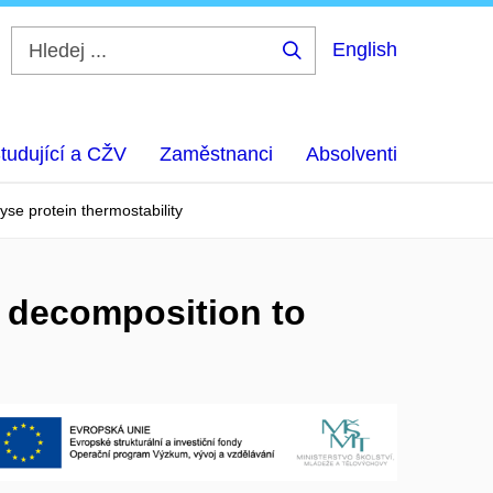
English
Hledej
...
tudující a CŽV
Zaměstnanci
Absolventi
yse protein thermostability
e decomposition to