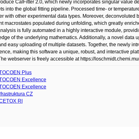
roduce CalFitter 2.0, which newly incorporates singular value 
ts into the global fitting pipeline. Processed time- or tempera
er with other experimental data types. Moreover, deconvoluted ba
nt macrostates populated during unfolding, which greatly enriche
alysis is fully automated in a highly interactive module, providi
dge of the underlying mathematics. Additionally, a novel data u
and easy uploading of multiple datasets. Together, the newly in
ence, making this software a unique, robust, and interactive plat
The webserver is freely accessible at https://loschmidt.chemi.muni
TOCOEN Plus
TOCOEN Excellence
TOCOEN Excellence
nfrastruktura CZ
CETOX RI