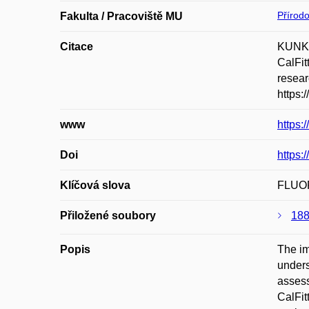
Přírod
Fakulta / Pracoviště MU
Citace
KUNKA
CalFit
resear
https:
www
https:
Doi
https:
Klíčová slova
FLUO
Přiložené soubory
188
Popis
The im
unders
assess
CalFit