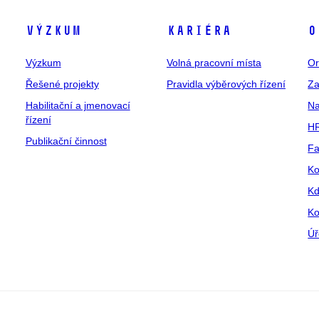
Výzkum
Kariéra
O
Výzkum
Volná pracovní místa
Or
Řešené projekty
Pravidla výběrových řízení
Za
Habilitační a jmenovací
Na
řízení
HR
Publikační činnost
Fa
Ko
Kd
Ko
Úř