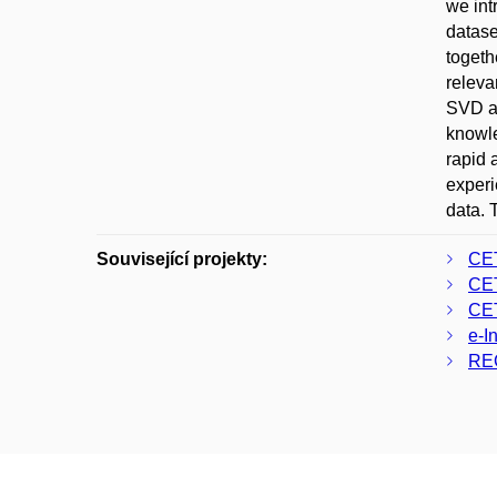
we int
datase
togeth
releva
SVD an
knowle
rapid 
experi
data. 
Související projekty:
CE
CE
CE
e-I
RE