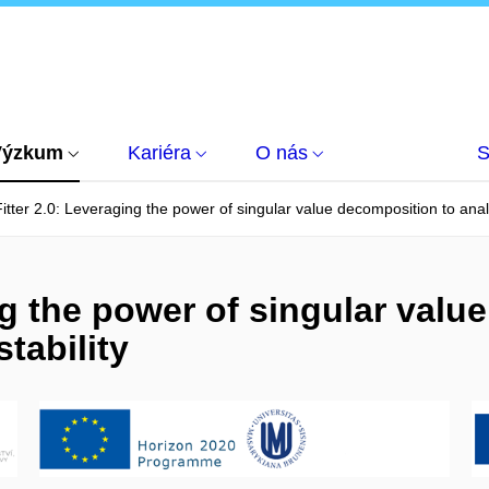
Výzkum
Kariéra
O nás
S
itter 2.0: Leveraging the power of singular value decomposition to anal
ng the power of singular valu
tability