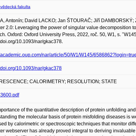
ovědecká fakulta
, Antonín; David LACKO; Jan ŠTOURAČ; Jiří DAMBORSKÝ;
ter 2.0: Leveraging the power of singular value decomposition to
ch. Oxford: Oxford University Press, 2022, roč. 50, W1, s. "W1
//doi.org/10.1093/nar/gkac378.
//academic.oup.com/nar/article/50/W1/W145/6586862?login=tru
//doi.org/10.1093/nar/gkac378
RESCENCE; CALORIMETRY; RESOLUTION; STATE
3600.pdf
portance of the quantitative description of protein unfolding and a
tanding the molecular basis of protein misfolding diseases is wel
ed by calorimetric or spectroscopic techniques that monitor dif
ter webserver has already proved integral to deriving invaluabl