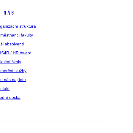
 nás
ganizační struktura
městnanci fakulty
ši absolventi
S4R / HR Award
kultní školy
merční služby
e nás najdete
ntakt
ední deska