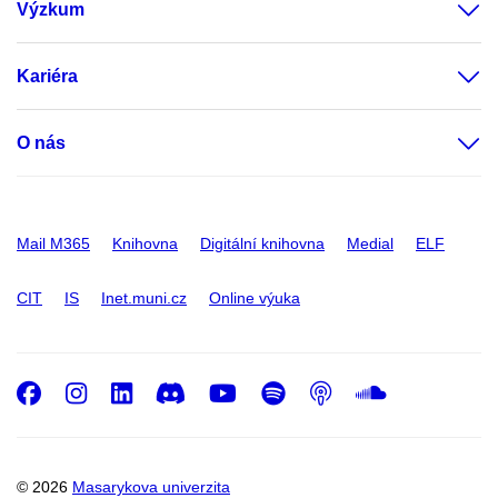
Výzkum
Kariéra
O nás
Mail M365
Knihovna
Digitální knihovna
Medial
ELF
CIT
IS
Inet.muni.cz
Online výuka
Facebook
Instagram
LinkedIn
Discord
Youtube
Spotify
Podcast
SoundC
© 2026
Masarykova univerzita