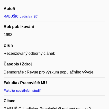
Autoři
RABUŠIC Ladislav
Rok publikování
1993
Druh
Recenzovaný odborný článek
Časopis / Zdroj
Demografie : Revue pro výzkum populačního vývoje
Fakulta / Pracoviště MU
Fakulta sociálních studií
Citace
RABUŠIC, Ladislav. Populační či rodinná politika?