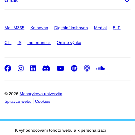
O nás
Mail M365
Knihovna
Digitální knihovna
Medial
ELF
CIT
IS
Inet.muni.cz
Online výuka
Facebook
Instagram
LinkedIn
Discord
Youtube
Spotify
Podcast
SoundC
© 2026
Masarykova univerzita
Správce webu
Cookies
K vyhodnocování tohoto webu a k personalizaci