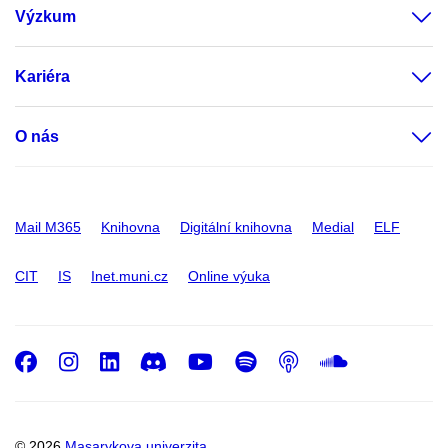
Výzkum
Kariéra
O nás
Mail M365
Knihovna
Digitální knihovna
Medial
ELF
CIT
IS
Inet.muni.cz
Online výuka
Facebook
Instagram
LinkedIn
Discord
Youtube
Spotify
Podcast
SoundC
© 2026
Masarykova univerzita