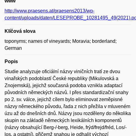
www
http://www.praesens.at/praesens2013/wp-
content/uploads/daten/LESEPROBE_10281495_49(2021).pd
Klíčová slova
toponyms; names of vineyards; Moravia; borderland;
German
Popis
Studie analyzuje oficiální názvy viničních tratí ze dvou
vinařských podoblastí České republiky (Mikulovská a
Znojemská), jejichž současná podoba vznikla adaptací
původních německých názvů. I přes standardizační snahy
po 2. sv. válce, jejichž cílem bylo eliminovat zeměpisné
názvy německého původu, řada z nich přežila v mluveném
úzu až do dnešních dnů. Názvy jsou rozděleny do několika
skupin na základě německých lexikálních komponentů
(názvy obsahující Berg-/-berg, Heide, frýd/frejd/fréd, Los/-
los, a ostatní), přičemž snahou je odhalit výchozí