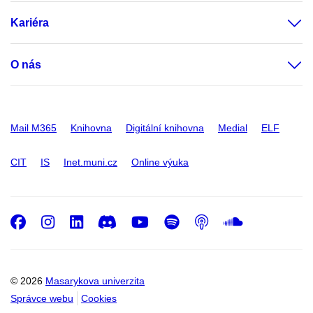
Kariéra
O nás
Mail M365
Knihovna
Digitální knihovna
Medial
ELF
CIT
IS
Inet.muni.cz
Online výuka
Facebook
Instagram
LinkedIn
Discord
Youtube
Spotify
Podcast
SoundC
© 2026
Masarykova univerzita
Správce webu
Cookies