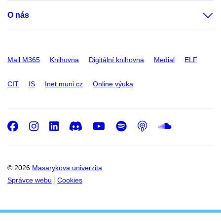
O nás
Mail M365
Knihovna
Digitální knihovna
Medial
ELF
CIT
IS
Inet.muni.cz
Online výuka
Facebook
Instagram
LinkedIn
Discord
Youtube
Spotify
Podcast
SoundC
© 2026
Masarykova univerzita
Správce webu
Cookies