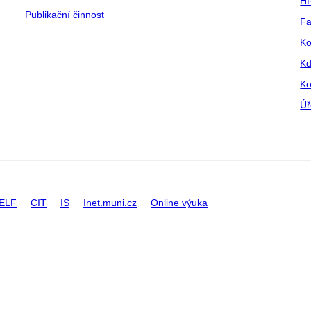
HR
Publikační činnost
Fa
Ko
Kd
Ko
Úř
ELF
CIT
IS
Inet.muni.cz
Online výuka