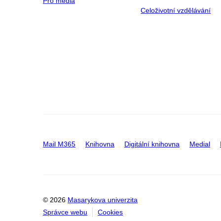
Pro média
Celoživotní vzdělávání
Mail M365
Knihovna
Digitální knihovna
Medial
© 2026
Masarykova univerzita
Správce webu
Cookies