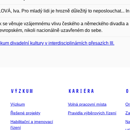
VÁ, Iva. Pro mladý lidi je hrozně důležitý to neposlouchat... I
 se věnuje vzájemnému vlivu českého a německého divadla a n
evropském, nikoli nacionálně uzavřeném do sebe.
kum divadelní kultury v interdisciplinárních přesazích III.
Výzkum
Kariéra
O
Výzkum
Volná pracovní místa
Or
Řešené projekty
Pravidla výběrových řízení
Za
Habilitační a jmenovací
Na
řízení