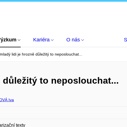
Výzkum
Kariéra
O nás
S
mladý lidi je hrozně důležitý to neposlouchat...
 důležitý to neposlouchat...
OVÁ Iva
rizační texty