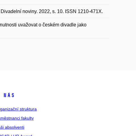
n Divadelní noviny. 2022, s. 10. ISSN 1210-471X.
utnosti uvažovat o českém divadle jako
 nás
ganizační struktura
městnanci fakulty
ši absolventi