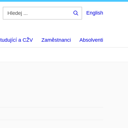
English
Hledej
...
tudující a CŽV
Zaměstnanci
Absolventi